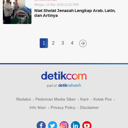
Minggu, 15 Mar 2026 12:02 WIB
Niat Sholat Jenazah Lengkap Arab, Latin,
dan Artinya
1
2
3
4
part of
Redaksi
Pedoman Media Siber
Karir
Kotak Pos
Info Iklan
Privacy Policy
Disclaimer