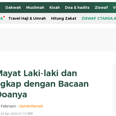
h
Dakwah
Muslimah
Kisah
Doa & hadits
Ziswaf
V
ok
Travel Haji & Umrah
Hitung Zakat
ZISWAF CTARSA.I
Mayat Laki-laki dan
gkap dengan Bacaan
Doanya
 Febriani -
detikHikmah
 23 Apr 2026 07:15 WIB