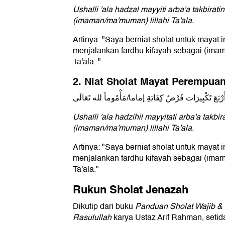
Ushalli 'ala hadzal mayyiti arba'a takbiratin
(imaman/ma'muman) lillahi Ta'ala.
Artinya: "Saya berniat sholat untuk mayat i
menjalankan fardhu kifayah sebagai (ima
Ta'ala. "
2. Niat Sholat Mayat Perempua
ِ أَرْبَعَ تَكْبِيرَات فَرْضُ كِفَايَةِ إماما/مَأْمُوماً لله تَعَالَى
Ushalli 'ala hadzihil mayyitati arba'a takbira
(imaman/ma'muman) lillahi Ta'ala.
Artinya: "Saya berniat sholat untuk mayat i
menjalankan fardhu kifayah sebagai (ima
Ta'ala."
Rukun Sholat Jenazah
Dikutip dari buku
Panduan Sholat Wajib 
Rasulullah
karya Ustaz Arif Rahman, setid