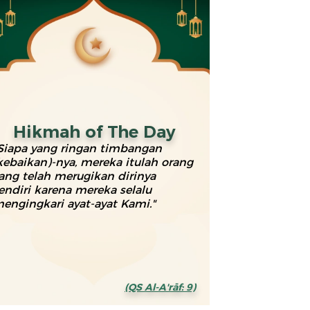
Hikmah of The Day
Siapa yang ringan timbangan
kebaikan)-nya, mereka itulah orang
ang telah merugikan dirinya
endiri karena mereka selalu
engingkari ayat-ayat Kami."
(QS Al-A'rāf: 9)