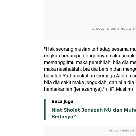
SCROLL TO CONTINUE WIT
"Hak seorang muslim terhadap sesama mus
engkau berjumpa dengannya maka ucapkan
memanggilmu maka penuhilah, bila dia m
maka nasihatilah, bia dia bersin dan men
bacalah Yarhamukallah (semoga Allah me
bila dia sakit maka jenguklah, dan bila d
hantarkanlah (jenazahnya)." (HR Muslim)
Baca juga:
Niat Sholat Jenazah NU dan Mu
Bedanya?
ADVERTISEMEN