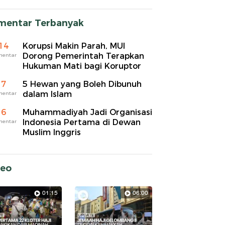
mentar Terbanyak
14
Korupsi Makin Parah, MUI
Dorong Pemerintah Terapkan
mentar
Hukuman Mati bagi Koruptor
7
5 Hewan yang Boleh Dibunuh
dalam Islam
mentar
6
Muhammadiyah Jadi Organisasi
Indonesia Pertama di Dewan
mentar
Muslim Inggris
deo
01:15
06:00