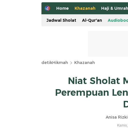
Home
Khazanah
Haji & Umra
Jadwal Sholat
Al-Qur'an
Audiobo
detikHikmah
Khazanah
Niat Sholat 
Perempuan Len
Anisa Rizki
Kamis,