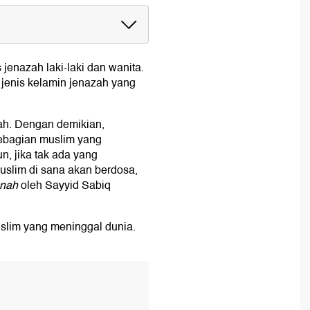
Artinya
 jenazah laki-laki dan wanita.
 jenis kelamin jenazah yang
 dan 4
ah. Dengan demikian,
sebagian muslim yang
n, jika tak ada yang
uslim di sana akan berdosa,
t
nnah
oleh Sayyid Sabiq
olat Jenazah
slim yang meninggal dunia.