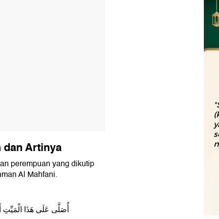
"
(
y
s
n dan Artinya
m
 dan perempuan yang dikutip
hman Al Mahfani.
أُصَلَّى عَلَى هَذَا الْمَيِّتِ 