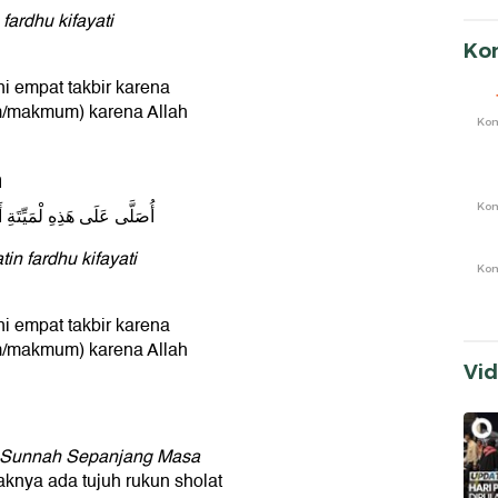
 fardhu kifayati
Ko
ni empat takbir karena
m/makmum) karena Allah
Ko
n
Ko
أُصَلَّى عَلَى هَذِهِ لْمَيِّتَة
tin fardhu kifayati
Ko
ni empat takbir karena
m/makmum) karena Allah
Vi
& Sunnah Sepanjang Masa
aknya ada tujuh rukun sholat