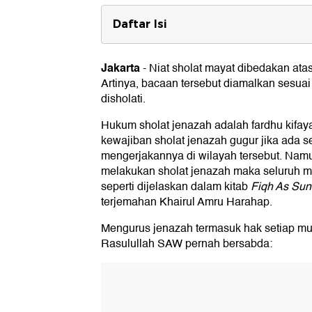
Daftar Isi
Niat Sholat Mayat: Arab, Latin dan 
1. Niat Sholat Mayat Laki-laki
Jakarta
-
Niat sholat mayat dibedakan atas
2. Niat Sholat Mayat Perempuan
Artinya, bacaan tersebut diamalkan sesuai
Rukun Sholat Jenazah
disholati.
Doa Sholat Jenazah Takbir 1, 2, 3
Hukum sholat jenazah adalah fardhu kifay
kewajiban sholat jenazah gugur jika ada 
1. Doa Sholat Jenazah Takbir Pertama
mengerjakannya di wilayah tersebut. Namu
2. Doa Sholat Jenazah Takbir Kedua
melakukan sholat jenazah maka seluruh m
3. Doa Sholat Jenazah Takbir Ketiga
4. Doa Sholat Jenazah Takbir Keempa
seperti dijelaskan dalam kitab
Fiqh As Su
terjemahan Khairul Amru Harahap.
Langkah-langkah Mengerjakan Sh
Mengurus jenazah termasuk hak setiap mu
Rasulullah SAW pernah bersabda: