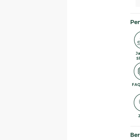
Pe
J
S
FAQ
Ber