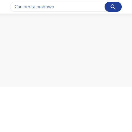
Cancel
Yang sedang ramai dicari
#1
data live draw sgp
#2
kebakaran
#3
prabowo
#4
iran
#5
gempa hari ini
Promoted
Terakhir yang dicari
Loading...