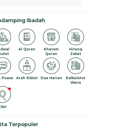
ndamping Ibadah
adwal
Al Quran
Khatam
Hitung
holat
Quran
Zakat
 Puasa
Arah Kiblat
Doa Harian
Kalkulator
Waris
Zikir
ita Terpopuler