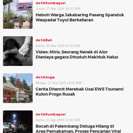
detikSumbagsel
Jumat, 27 Mar 2026 18:31 WIB
Heboh Warga Jakabaring Pasang Spanduk
Waspadai Tuyul Berkeliaran
detikBali
Kamis, 05 Mar 2026 04:49 WIB
Video: Miris, Seorang Nenek di Alor
Dianiaya gegara Dituduh Makhluk Halus
detikJogja
Minggu, 21 Sep 2025 10:55 WIB
Cerita Dhemit Merebak Usai EWS Tsunami
Kulon Progo Rusak
detikSumbagsel
Kamis, 21 Agu 2025 12:40 WIB
Bocah di Palembang Diduga Hilang di
Area Pemakaman, Proses Pencarian Viral