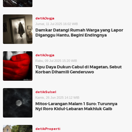
detikJogja
Jumat, 11 Jul 2025 16:02 WIB
Damkar Datangi Rumah Warga yang Lapor
Diganggu Hantu, Begini Endingnya
detikJogja
Rabu, 09 Jul 2025 15:20 WIB
Tipu Daya Dukun Cabul di Magetan, Sebut
Korban Dihamili Genderuwo
detikSulsel
Kamis, 26 Jun 2025 14:12 WIB
Mitos-Larangan Malam 1 Suro: Turunnya
Nyi Roro Kidul-Lebaran Makhluk Gaib
detikProperti