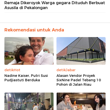
Remaja Dikeroyok Warga gegara Dituduh Berbuat
Asusila di Pekalongan
Rekomendasi untuk Anda
detikHot
detikJabar
Nadine Kaiser, Putri Susi
Alasan Vendor Proyek
Pudjiastuti Berduka
SixNine Padel Tebang 10
Pohon di Jalan Riau