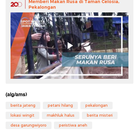
Memberi Makan Rusa di Taman Celosia,
Pekalongan
(alg/ams)
berita jateng
petani hilang
pekalongan
lokasi wingit
makhluk halus
berita misteri
desa garungwiyoro
peristiwa aneh