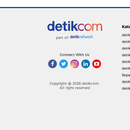
Kat
deti
part of
deti
deti
Connect With Us
deti
deti
deti
Sepa
deti
Copyright @ 2026 detikcom.
All right reserved
deti