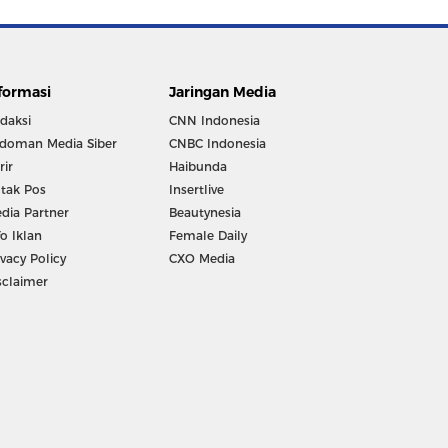
formasi
Jaringan Media
daksi
CNN Indonesia
doman Media Siber
CNBC Indonesia
rir
Haibunda
tak Pos
Insertlive
dia Partner
Beautynesia
fo Iklan
Female Daily
ivacy Policy
CXO Media
sclaimer