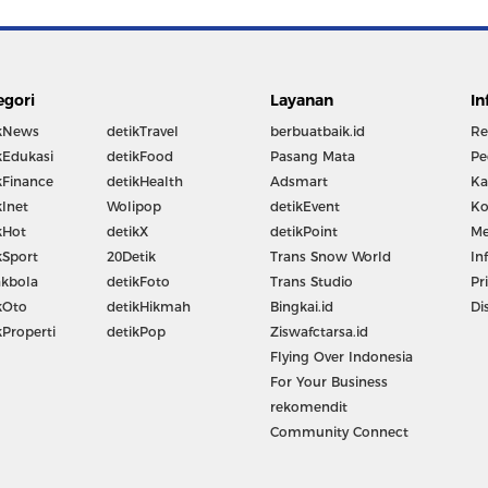
egori
Layanan
In
kNews
detikTravel
berbuatbaik.id
Re
kEdukasi
detikFood
Pasang Mata
Pe
kFinance
detikHealth
Adsmart
Ka
kInet
Wolipop
detikEvent
Ko
kHot
detikX
detikPoint
Me
kSport
20Detik
Trans Snow World
In
kbola
detikFoto
Trans Studio
Pr
kOto
detikHikmah
Bingkai.id
Di
kProperti
detikPop
Ziswafctarsa.id
Flying Over Indonesia
For Your Business
rekomendit
Community Connect