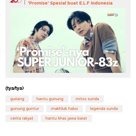
'Promise' Spesial buat E.L.F Indonesia
(tya/tya)
guriang
hantu gunung
mitos sunda
gunung guntur
makhluk halus
legenda sunda
cerita rakyat
hantu khas jawa barat