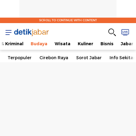
SCROLL TO CONTINUE WITH CONTENT
& Kriminal
Budaya
Wisata
Kuliner
Bisnis
Jabar
Terpopuler
Cirebon Raya
Sorot Jabar
Info Sekita