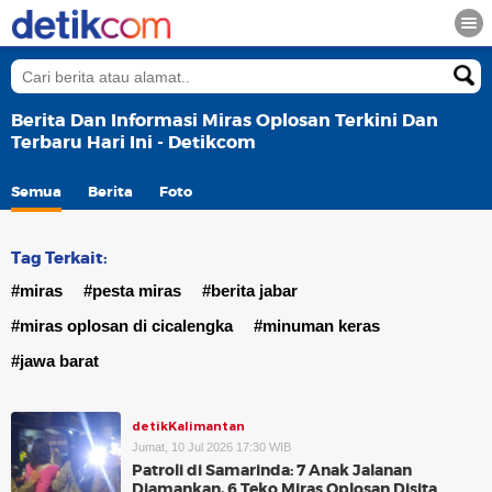
Berita Dan Informasi Miras Oplosan Terkini Dan
Terbaru Hari Ini - Detikcom
Semua
Berita
Foto
Tag Terkait:
#miras
#pesta miras
#berita jabar
#miras oplosan di cicalengka
#minuman keras
#jawa barat
detikKalimantan
Jumat, 10 Jul 2026 17:30 WIB
Patroli di Samarinda: 7 Anak Jalanan
Diamankan, 6 Teko Miras Oplosan Disita