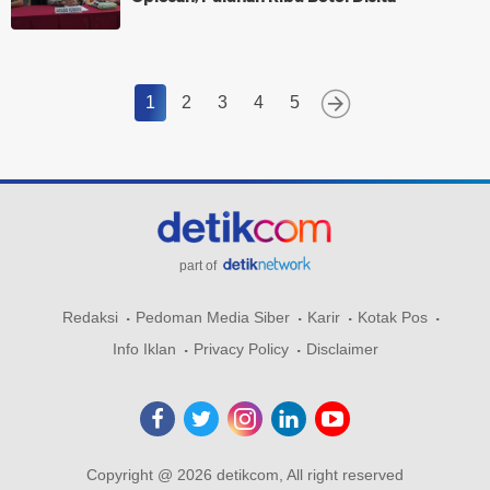
1
2
3
4
5
part of
Redaksi
Pedoman Media Siber
Karir
Kotak Pos
Info Iklan
Privacy Policy
Disclaimer
Copyright @ 2026 detikcom, All right reserved