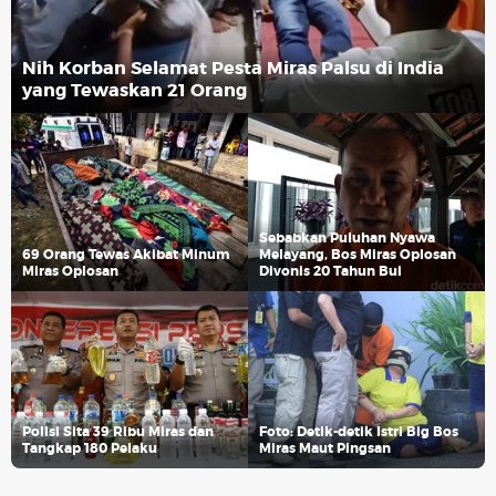
Nih Korban Selamat Pesta Miras Palsu di India
yang Tewaskan 21 Orang
Sebabkan Puluhan Nyawa
69 Orang Tewas Akibat Minum
Melayang, Bos Miras Oplosan
Miras Oplosan
Divonis 20 Tahun Bui
Polisi Sita 39 Ribu Miras dan
Foto: Detik-detik Istri Big Bos
Tangkap 180 Pelaku
Miras Maut Pingsan