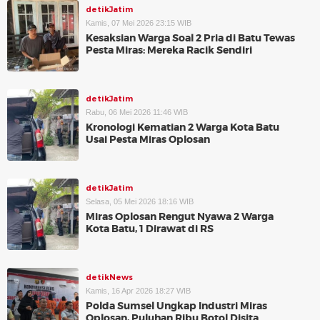
detikJatim
Kamis, 07 Mei 2026 23:15 WIB
Kesaksian Warga Soal 2 Pria di Batu Tewas
Pesta Miras: Mereka Racik Sendiri
detikJatim
Rabu, 06 Mei 2026 11:46 WIB
Kronologi Kematian 2 Warga Kota Batu
Usai Pesta Miras Oplosan
detikJatim
Selasa, 05 Mei 2026 18:16 WIB
Miras Oplosan Rengut Nyawa 2 Warga
Kota Batu, 1 Dirawat di RS
detikNews
Kamis, 16 Apr 2026 18:27 WIB
Polda Sumsel Ungkap Industri Miras
Oplosan, Puluhan Ribu Botol Disita