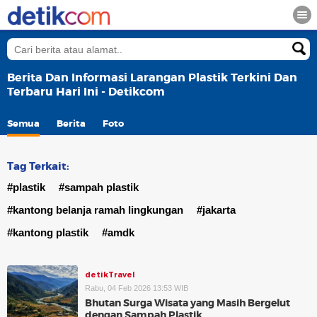
Berita Dan Informasi Larangan Plastik Terkini Dan
Terbaru Hari Ini - Detikcom
Semua
Berita
Foto
Tag Terkait:
#plastik
#sampah plastik
#kantong belanja ramah lingkungan
#jakarta
#kantong plastik
#amdk
detikTravel
Rabu, 04 Feb 2026 13:53 WIB
Bhutan Surga Wisata yang Masih Bergelut
dengan Sampah Plastik