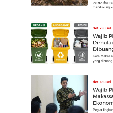
pengolahan s
mendukung keb
detikSulsel
Wajib P
Dimulai
Dibuang
Kota Makassa
yang dibuang
detikSulsel
Wajib P
Makassa
Ekonom
Pegiat lingk