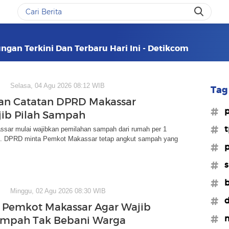
ngan Terkini Dan Terbaru Hari Ini - Detikcom
Selasa, 04 Agu 2026 08:12 WIB
Tag 
an Catatan DPRD Makassar
#p
jib Pilah Sampah
#t
sar mulai wajibkan pemilahan sampah dari rumah per 1
. DPRD minta Pemkot Makassar tetap angkut sampah yang
#p
#s
#b
Minggu, 02 Agu 2026 08:30 WIB
#d
i Pemkot Makassar Agar Wajib
#m
ampah Tak Bebani Warga