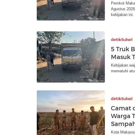
Pemkot Makas
Agustus 2026
kebijakan ini.
detikSulsel
5 Truk 
Masuk T
Kebijakan waj
mematuhi atur
detikSulsel
Camat d
Warga 
Sampah
Kota Makassa