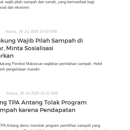
k wajib pilah sampah dari rumah, yang bermanfaat bagi
sial dan ekonomi.
Kamis, 30 Jul 2026 14:43 WIB
kung Wajib Pilah Sampah di
, Minta Sosialisasi
arkan
dukung Pemkot Makassar wajibkan pemilahan sampah. Hotel
ntoh pengelolaan mandiri.
Selasa, 28 Jul 2026 15:41 WIB
ng TPA Antang Tolak Program
ampah karena Pendapatan
TPA Antang demo menolak program pemilihan sampah yang