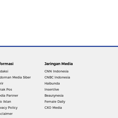
formasi
Jaringan Media
daksi
CNN Indonesia
doman Media Siber
CNBC Indonesia
rir
Haibunda
tak Pos
Insertlive
dia Partner
Beautynesia
fo Iklan
Female Daily
ivacy Policy
CXO Media
sclaimer