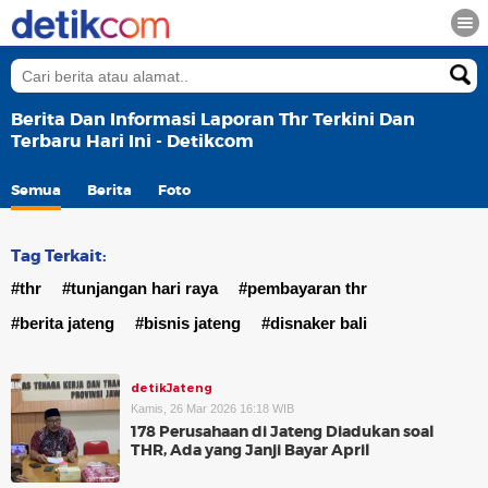
Berita Dan Informasi Laporan Thr Terkini Dan
Terbaru Hari Ini - Detikcom
Semua
Berita
Foto
Tag Terkait:
#thr
#tunjangan hari raya
#pembayaran thr
#berita jateng
#bisnis jateng
#disnaker bali
detikJateng
Kamis, 26 Mar 2026 16:18 WIB
178 Perusahaan di Jateng Diadukan soal
THR, Ada yang Janji Bayar April