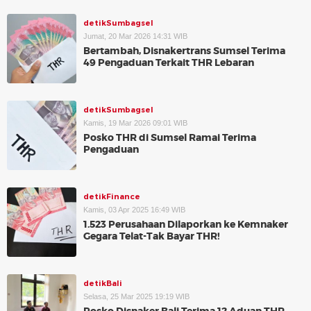
detikSumbagsel
Jumat, 20 Mar 2026 14:31 WIB
Bertambah, Disnakertrans Sumsel Terima
49 Pengaduan Terkait THR Lebaran
detikSumbagsel
Kamis, 19 Mar 2026 09:01 WIB
Posko THR di Sumsel Ramai Terima
Pengaduan
detikFinance
Kamis, 03 Apr 2025 16:49 WIB
1.523 Perusahaan Dilaporkan ke Kemnaker
Gegara Telat-Tak Bayar THR!
detikBali
Selasa, 25 Mar 2025 19:19 WIB