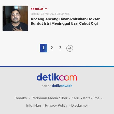
detikJatim
Minggu, 12 Mei 2024 08:00 WIB
Ancang-ancang Davin Polisikan Dokter
Buntut Istri Meninggal Usai Cabut Gigi
1
2
3
part of
Redaksi
Pedoman Media Siber
Karir
Kotak Pos
Info Iklan
Privacy Policy
Disclaimer