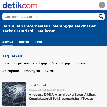
Berita Dan Informasi Istri Meninggal Terkini Dan
Terbaru Hari Ini - Detikcom
Semua
Berita
Foto
Tag Terkait:
#meninggal usai cabut gigi
#cabut gigi
#ngawi
#birojatim
#malaysia
#viral
detikSumut
Selasa, 12 Mei 2026 10:45 WIB
Anggota DPRA Alami Luka Berat Akibat
Kecelakaan di Tol Sibanceh, Istri Tewas