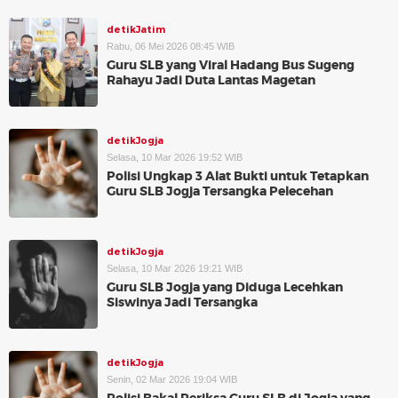
detikJatim
Rabu, 06 Mei 2026 08:45 WIB
Guru SLB yang Viral Hadang Bus Sugeng
Rahayu Jadi Duta Lantas Magetan
detikJogja
Selasa, 10 Mar 2026 19:52 WIB
Polisi Ungkap 3 Alat Bukti untuk Tetapkan
Guru SLB Jogja Tersangka Pelecehan
detikJogja
Selasa, 10 Mar 2026 19:21 WIB
Guru SLB Jogja yang Diduga Lecehkan
Siswinya Jadi Tersangka
detikJogja
Senin, 02 Mar 2026 19:04 WIB