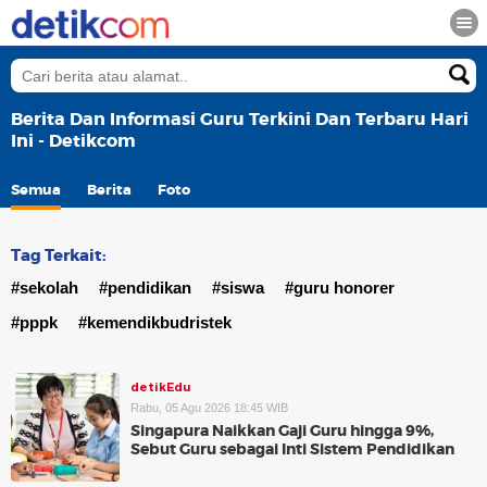
Berita Dan Informasi Guru Terkini Dan Terbaru Hari
Ini - Detikcom
Semua
Berita
Foto
Tag Terkait:
#sekolah
#pendidikan
#siswa
#guru honorer
#pppk
#kemendikbudristek
detikEdu
Rabu, 05 Agu 2026 18:45 WIB
Singapura Naikkan Gaji Guru hingga 9%,
Sebut Guru sebagai Inti Sistem Pendidikan