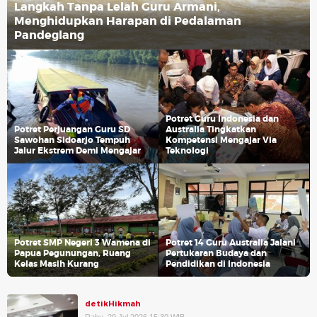
Langkah Tanpa Lelah Guru Armani,
Menghidupkan Harapan di Pedalaman
Pandeglang
Potret Guru Indonesia dan
Potret Perjuangan Guru SD
Australia Tingkatkan
Sawohan Sidoarjo Tempuh
Kompetensi Mengajar Via
Jalur Ekstrem Demi Mengajar
Teknologi
Potret SMP Negeri 3 Wamena di
Potret 14 Guru Australia Jalani
Papua Pegunungan, Ruang
Pertukaran Budaya dan
Kelas Masih Kurang
Pendidikan di Indonesia
detikHikmah