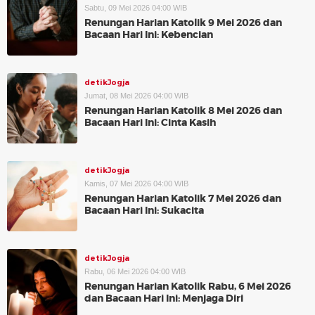
Sabtu, 09 Mei 2026 04:00 WIB
Renungan Harian Katolik 9 Mei 2026 dan
Bacaan Hari Ini: Kebencian
detikJogja
Jumat, 08 Mei 2026 04:00 WIB
Renungan Harian Katolik 8 Mei 2026 dan
Bacaan Hari Ini: Cinta Kasih
detikJogja
Kamis, 07 Mei 2026 04:00 WIB
Renungan Harian Katolik 7 Mei 2026 dan
Bacaan Hari Ini: Sukacita
detikJogja
Rabu, 06 Mei 2026 04:00 WIB
Renungan Harian Katolik Rabu, 6 Mei 2026
dan Bacaan Hari Ini: Menjaga Diri