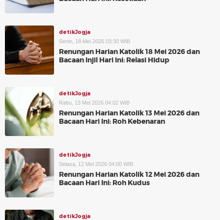
detikJogja
Senin, 18 Mei 2026 03:30 WIB
Renungan Harian Katolik 18 Mei 2026 dan
Bacaan Injil Hari Ini: Relasi Hidup
detikJogja
Rabu, 13 Mei 2026 04:02 WIB
Renungan Harian Katolik 13 Mei 2026 dan
Bacaan Hari Ini: Roh Kebenaran
detikJogja
Selasa, 12 Mei 2026 04:00 WIB
Renungan Harian Katolik 12 Mei 2026 dan
Bacaan Hari Ini: Roh Kudus
detikJogja