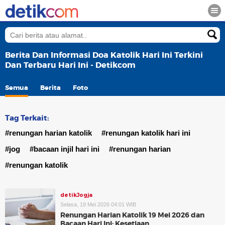
Berita Dan Informasi Doa Katolik Hari Ini Terkini
Dan Terbaru Hari Ini - Detikcom
Semua
Berita
Foto
Tag Terkait:
#renungan harian katolik
#renungan katolik hari ini
#jog
#bacaan injil hari ini
#renungan harian
#renungan katolik
detikJogja
Selasa, 19 Mei 2026 04:01 WIB
Renungan Harian Katolik 19 Mei 2026 dan
Bacaan Hari Ini: Kesetiaan