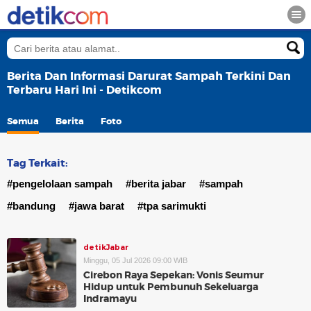
Berita Dan Informasi Darurat Sampah Terkini Dan
Terbaru Hari Ini - Detikcom
Semua
Berita
Foto
Tag Terkait:
#pengelolaan sampah
#berita jabar
#sampah
#bandung
#jawa barat
#tpa sarimukti
detikJabar
Minggu, 05 Jul 2026 09:00 WIB
Cirebon Raya Sepekan: Vonis Seumur
Hidup untuk Pembunuh Sekeluarga
Indramayu