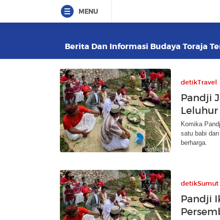
MENU
Berita Dan Informasi Budaya Toraja Te
detikTravel
Pandji J
Leluhur
Komika Pandji
satu babi dan
berharga.
detikSumut
Pandji 
Persemb