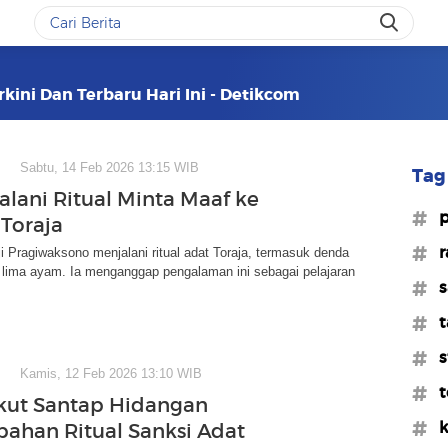
rkini Dan Terbaru Hari Ini - Detikcom
Sabtu, 14 Feb 2026 13:15 WIB
Tag 
alani Ritual Minta Maaf ke
#p
 Toraja
#r
 Pragiwaksono menjalani ritual adat Toraja, termasuk denda
 lima ayam. Ia menganggap pengalaman ini sebagai pelajaran
#s
#t
#s
Kamis, 12 Feb 2026 13:10 WIB
#t
Ikut Santap Hidangan
#k
ahan Ritual Sanksi Adat