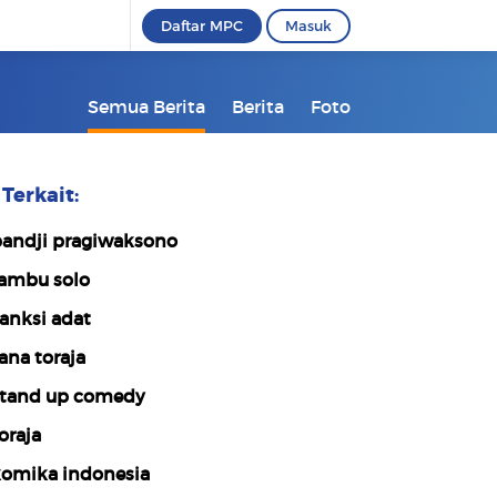
Daftar MPC
Masuk
Semua Berita
Berita
Foto
Terkait:
andji pragiwaksono
ambu solo
anksi adat
ana toraja
tand up comedy
oraja
omika indonesia