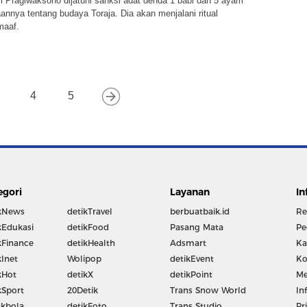
 Pragiwaksono dijatuhi sanksi adat denda 1 babi dan 5 ayam
annya tentang budaya Toraja. Dia akan menjalani ritual
maaf.
4
5
egori
Layanan
In
kNews
detikTravel
berbuatbaik.id
Re
kEdukasi
detikFood
Pasang Mata
Pe
kFinance
detikHealth
Adsmart
Ka
kInet
Wolipop
detikEvent
Ko
kHot
detikX
detikPoint
Me
kSport
20Detik
Trans Snow World
In
kbola
detikFoto
Trans Studio
Pr