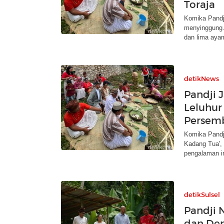
Toraja
Komika Pandji
menyinggung.
dan lima aya
detikNews
Pandji J
Leluhur
Persem
Komika Pandji
Kadang Tua',
pengalaman in
detikSulsel
Pandji N
dan De