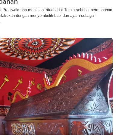
bahan
 Pragiwaksono menjalani ritual adat Toraja sebagai permohonan
 dilakukan dengan menyembelih babi dan ayam sebagai
.