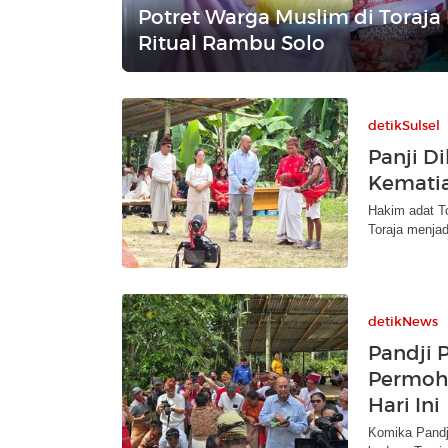
Potret Warga Muslim di Toraja
Ritual Rambu Solo
detikSulsel
Panji D
Kematia
Hakim adat To
Toraja menjad
detikNews
Pandji 
Permoho
Hari Ini
Komika Pandji