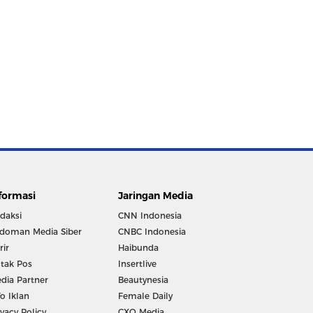
formasi
Jaringan Media
daksi
CNN Indonesia
doman Media Siber
CNBC Indonesia
rir
Haibunda
tak Pos
Insertlive
dia Partner
Beautynesia
fo Iklan
Female Daily
ivacy Policy
CXO Media