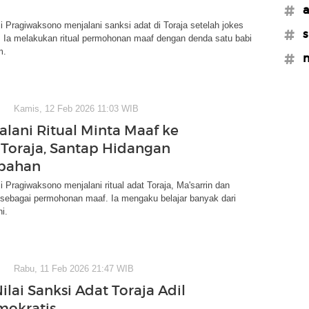
#a
 Pragiwaksono menjalani sanksi adat di Toraja setelah jokes
#s
 Ia melakukan ritual permohonan maaf dengan denda satu babi
m.
#m
Kamis, 12 Feb 2026 11:03 WIB
alani Ritual Minta Maaf ke
 Toraja, Santap Hidangan
bahan
 Pragiwaksono menjalani ritual adat Toraja, Ma'sarrin dan
 sebagai permohonan maaf. Ia mengaku belajar banyak dari
i.
Rabu, 11 Feb 2026 21:47 WIB
ilai Sanksi Adat Toraja Adil
mokratis