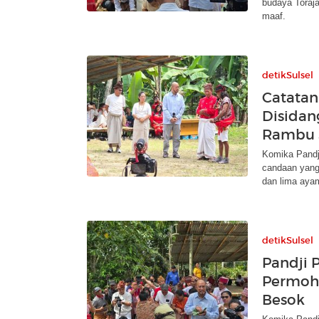
budaya Toraj
maaf.
detikSulsel
Catatan
Disidan
Rambu 
Komika Pandji
candaan yang
dan lima aya
detikSulsel
Pandji 
Permoho
Besok