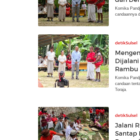
Komika Pandji
candaannya d
detikSulsel
Mengena
Dijalan
Rambu 
Komika Pandji
candaan tenta
Toraja.
detikSulsel
Jalani R
Santap