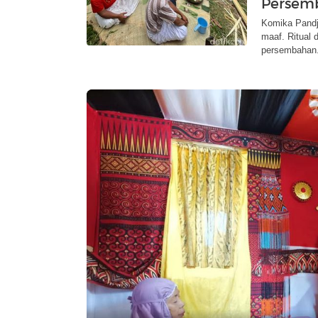
Persem
Komika Pandji
maaf. Ritual
persembahan