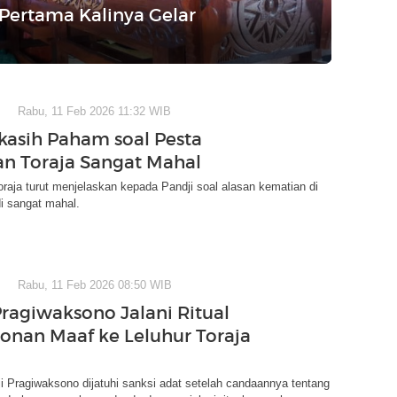
 Pertama Kalinya Gelar
Rabu, 11 Feb 2026 11:32 WIB
ikasih Paham soal Pesta
n Toraja Sangat Mahal
raja turut menjelaskan kepada Pandji soal alasan kematian di
i sangat mahal.
Rabu, 11 Feb 2026 08:50 WIB
Pragiwaksono Jalani Ritual
nan Maaf ke Leluhur Toraja
 Pragiwaksono dijatuhi sanksi adat setelah candaannya tentang