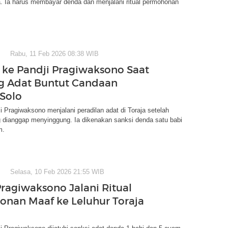
a. Ia harus membayar denda dan menjalani ritual permohonan
Rabu, 11 Feb 2026 08:38 WIB
 ke Pandji Pragiwaksono Saat
g Adat Buntut Candaan
Solo
 Pragiwaksono menjalani peradilan adat di Toraja setelah
 dianggap menyinggung. Ia dikenakan sanksi denda satu babi
m.
Selasa, 10 Feb 2026 21:55 WIB
Pragiwaksono Jalani Ritual
nan Maaf ke Leluhur Toraja