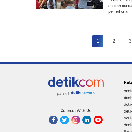
Komika Pandji
setelah canda
permohonan 
1
2
3
Kat
deti
part of
deti
deti
Connect With Us
deti
deti
deti
Sepa