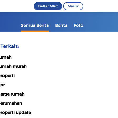
Daftar MPC
Masuk
Semua Berita
Berita
Foto
Terkait:
rumah
umah murah
roperti
pr
arga rumah
erumahan
roperti update