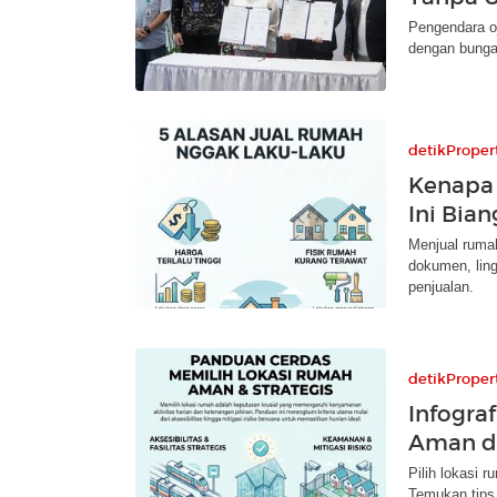
Pengendara oj
dengan bunga
detikProper
Kenapa 
Ini Bia
Menjual rumah
dokumen, lin
penjualan.
detikProper
Infograf
Aman da
Pilih lokasi 
Temukan tips 