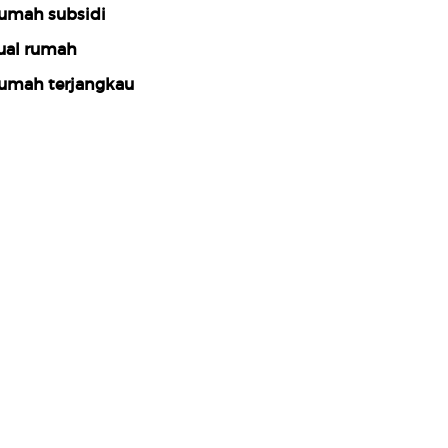
umah subsidi
ual rumah
umah terjangkau