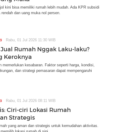
ol kini bisa memiliki rumah lebih mudah. Ada KPR subsidi
 rendah dan uang muka nol persen.
ti
Rabu, 01 Jul 2026 11:30 WIB
Jual Rumah Nggak Laku-laku?
ng Keroknya
 memerlukan kesabaran. Faktor seperti harga, kondisi,
gkungan, dan strategi pemasaran dapat mempengaruhi
ti
Rabu, 01 Jul 2026 08:11 WIB
is: Ciri-ciri Lokasi Rumah
n Strategis
rumah yang aman dan strategis untuk kemudahan aktivitas.
memilih lokasi rumah di sini.