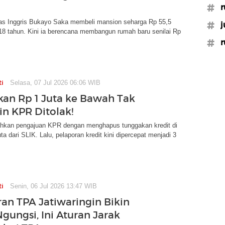
#r
s Inggris Bukayo Saka membeli mansion seharga Rp 55,5
#j
a 18 tahun. Kini ia berencana membangun rumah baru senilai Rp
#r
ti
Selasa, 07 Jul 2026 06:06 WIB
an Rp 1 Juta ke Bawah Tak
in KPR Ditolak!
an pengajuan KPR dengan menghapus tunggakan kredit di
ta dari SLIK. Lalu, pelaporan kredit kini dipercepat menjadi 3
ti
Senin, 06 Jul 2026 13:47 WIB
an TPA Jatiwaringin Bikin
gungsi, Ini Aturan Jarak