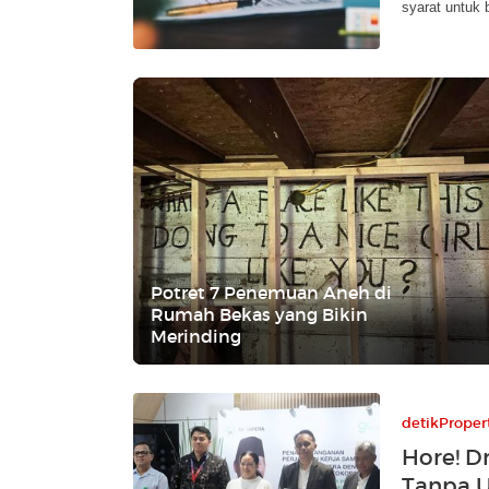
syarat untuk 
Potret 7 Penemuan Aneh di
Rumah Bekas yang Bikin
Merinding
detikProper
Hore! D
Tanpa 