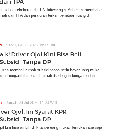
dari TPA
 akibat kebakaran di TPA Jatiwaringin. Artikel ini membahas
mah dari TPA dan peraturan terkait penataan ruang di
ti
Sabtu, 04 Jul 2026 09:17 WIB
ik! Driver Ojol Kini Bisa Beli
Subsidi Tanpa DP
ini bisa membeli rumah subsidi tanpa perlu bayar uang muka.
bisa mengambil mencicil rumah itu dengan bunga rendah.
ti
Jumat, 03 Jul 2026 14:00 WIB
ver Ojol, Ini Syarat KPR
Subsidi Tanpa DP
jol kini bisa ambil KPR tanpa uang muka. Temukan apa saja