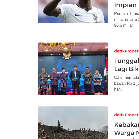
Impian
Pemain Timna
miliar di usi
96,6 miliar.
detikProper
Tunggak
Lagi Bik
OJK memudahk
bawah Rp 1 ju
hari.
detikProper
Kebakar
Warga N