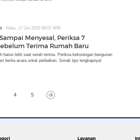
ti
Rabu, 17 Jun 2026 08:07 WIB
Sampai Menyesal, Periksa 7
 Sebelum Terima Rumah Baru
 harus teliti saat serah terima. Periksa kekurangan bangunan
am berita acara untuk perbaikan. Simak tips lengkapnya!
4
5
egori
Layanan
In