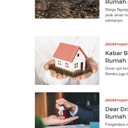
Rumah 
Warga Ngungsi
jarak aman ru
sekitarnya.
detikProper
Kabar Ba
Rumah 
Driver ojol k
Mereka juga 
detikProper
Dear Dri
Rumah 
Pengendara o