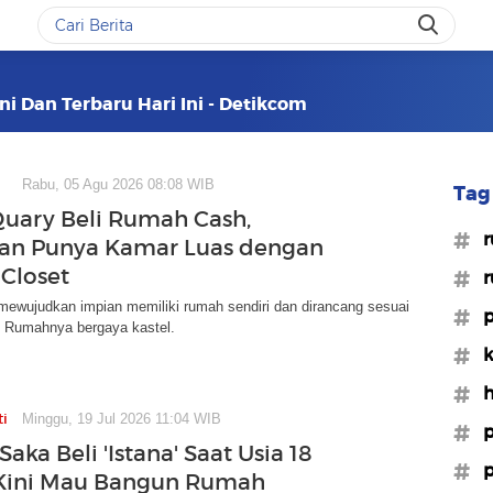
ni Dan Terbaru Hari Ini - Detikcom
Rabu, 05 Agu 2026 08:08 WIB
Tag 
ary Beli Rumah Cash,
#
an Punya Kamar Luas dengan
 Closet
#r
ewujudkan impian memiliki rumah sendiri dan dirancang sesuai
#p
. Rumahnya bergaya kastel.
#k
#h
ti
Minggu, 19 Jul 2026 11:04 WIB
#p
aka Beli 'Istana' Saat Usia 18
#p
 Kini Mau Bangun Rumah