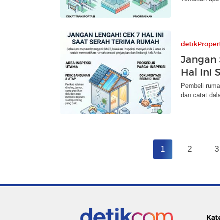
detikProper
Jangan 
Hal Ini
Pembeli rumah
dan catat dal
1
2
3
Kat