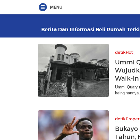
MENU
Berita Dan Informasi Beli Rumah Terki
detikHot
Ummi Qu
Wujudk
Walk-In
Ummi Quary m
keinginannya
detikProper
Bukayo S
Tahun,