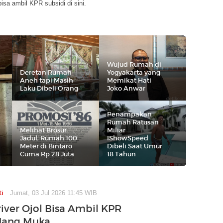
bisa ambil KPR subsidi di sini.
Wujud Rumah di
Deretan Rumah
Yogyakarta yang
Aneh tapi Masih
Memikat Hati
Laku Dibeli Orang
Joko Anwar
Penampakan
Rumah Ratusan
Melihat Brosur
Miliar
Jadul, Rumah 100
IShowSpeed
Meter di Bintaro
Dibeli Saat Umur
Cuma Rp 28 Juta
18 Tahun
ti
Jumat, 03 Jul 2026 11:45 WIB
river Ojol Bisa Ambil KPR
Uang Muka