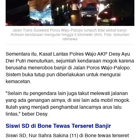
Jalan Trans Sulawesi Poros Wajo-Palopo lumpuh total akibat banjir.
Antrean kendaraan mengular hingga 5 kilometer (Km). Foto: dokumen
istimewa
Sementara itu, Kasat Lantas Polres Wajo AKP Desy Ayu
Dwi Putri menuturkan, sejumlah kendaraan mogok karena
berusaha menerobos banjir di Jalan Poros Wajo-Palopo.
Sistem buka tutup pun diberlakukan untuk mengurai
kemacetan.
"Selain itu pengendara lain juga takut melewati jalanan
yang ada genangan airnya, di sisi lain ada mobil mogok.
Itulah yang menjadi penghambat lancarnya arus lalu
lintas," beber Desy.
Siswi SD di Bone Tewas Terseret Banjir
Siswi SD, Nur Sahra Sakina (11) di Bone tewas terseret