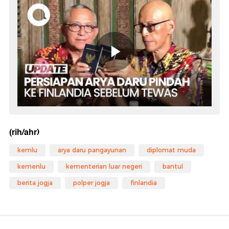
(rih/ahr)
kemlu
arya daru pangayunan
diplomat muda
kemenlu
kementerian luar negeri
bantul
berita jogja
polper jogja
finlandia