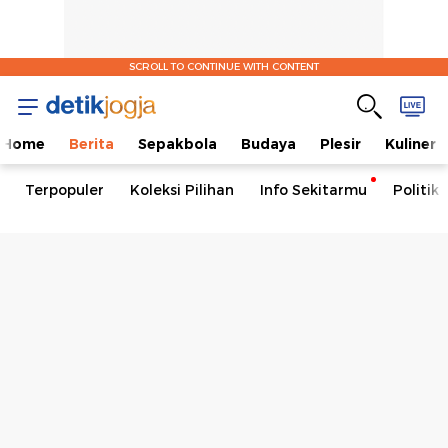
SCROLL TO CONTINUE WITH CONTENT
Home
Berita
Sepakbola
Budaya
Plesir
Kuliner
Terpopuler
Koleksi Pilihan
Info Sekitarmu
Politik