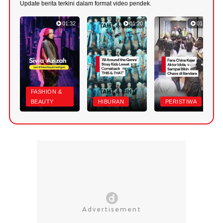
Update berita terkini dalam format video pendek.
01:32
01:20
01:24
FASHION &
BEAUTY
HIBURAN
PERISTIWA