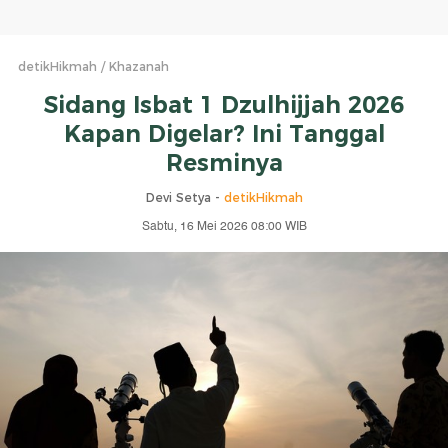
detikHikmah
Khazanah
Sidang Isbat 1 Dzulhijjah 2026
Kapan Digelar? Ini Tanggal
Resminya
Devi Setya -
detikHikmah
Sabtu, 16 Mei 2026 08:00 WIB