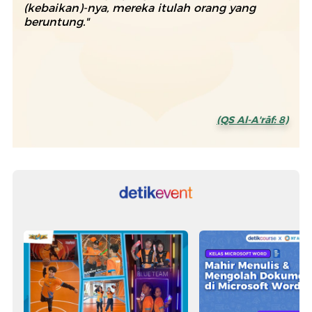
(kebaikan)-nya, mereka itulah orang yang
beruntung."
(QS Al-A'rāf: 8)