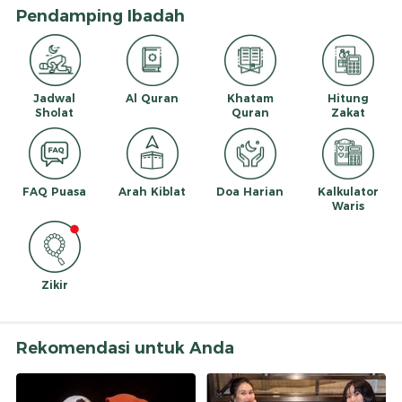
Pendamping Ibadah
Jadwal
Al Quran
Khatam
Hitung
Sholat
Quran
Zakat
FAQ Puasa
Arah Kiblat
Doa Harian
Kalkulator
Waris
Zikir
Rekomendasi untuk Anda