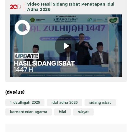
Video Hasil Sidang Isbat Penetapan Idul
Adha 2026
(dvs/lus)
1 dzulhijjah 2026
idul adha 2026
sidang isbat
kementerian agama
hilal
rukyat