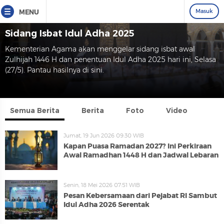
Masuk
MENU
Sidang Isbat Idul Adha 2025
Kementerian Agama akan menggelar sidang isbat awal
Zulhijah 1446 H dan penentuan Idul Adha 2025 hari ini, Selasa
(27/5). Pantau hasilnya di sini.
Semua Berita
Berita
Foto
Video
Jumat, 19 Jun 2026 09:30 WIB
Kapan Puasa Ramadan 2027? Ini Perkiraan
Awal Ramadhan 1448 H dan Jadwal Lebaran
Senin, 18 Mei 2026 07:51 WIB
Pesan Kebersamaan dari Pejabat RI Sambut
Idul Adha 2026 Serentak