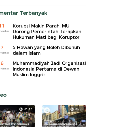
mentar Terbanyak
11
Korupsi Makin Parah, MUI
Dorong Pemerintah Terapkan
mentar
Hukuman Mati bagi Koruptor
7
5 Hewan yang Boleh Dibunuh
dalam Islam
mentar
6
Muhammadiyah Jadi Organisasi
Indonesia Pertama di Dewan
mentar
Muslim Inggris
deo
01:15
06:00