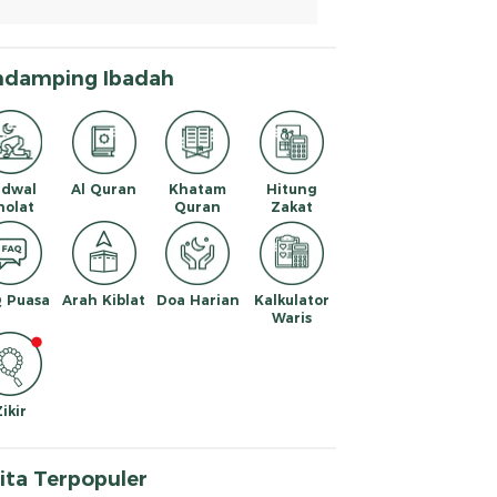
ndamping Ibadah
adwal
Al Quran
Khatam
Hitung
holat
Quran
Zakat
 Puasa
Arah Kiblat
Doa Harian
Kalkulator
Waris
Zikir
ita Terpopuler