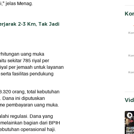
," jelas Menag.
Ko
rjarak 2-3 Km, Tak Jadi
Ko
rhitungan uang muka
Ko
tu sekitar 785 riyal per
iyal per jemaah untuk layanan
 serta fasilitas pendukung
Ko
3.320 orang, total kebutuhan
. Dana ini diputuskan
Vi
isme pembayaran uang muka.
ahi regulasi. Dana yang
 melainkan bagian dari BPIH
butuhan operasional haji.