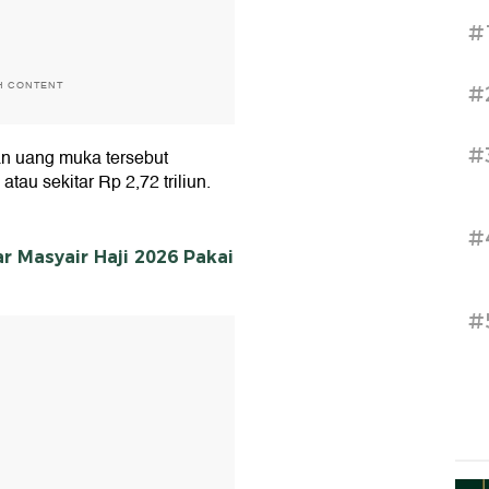
#
H CONTENT
#
#
n uang muka tersebut
atau sekitar Rp 2,72 triliun.
#
r Masyair Haji 2026 Pakai
#
T