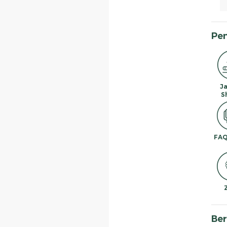
Pe
J
S
FAQ
Ber