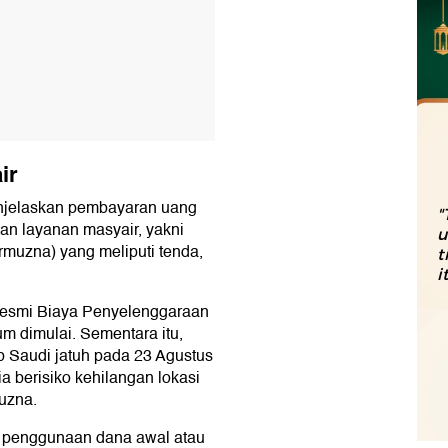
ir
njelaskan pembayaran uang
"
gan layanan masyair, yakni
u
Armuzna) yang meliputi tenda,
t
i
resmi Biaya Penyelenggaraan
m dimulai. Sementara itu,
b Saudi jatuh pada 23 Agustus
a berisiko kehilangan lokasi
uzna.
n penggunaan dana awal atau