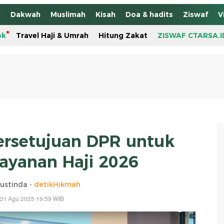
h
Dakwah
Muslimah
Kisah
Doa & hadits
Ziswaf
V
ok
Travel Haji & Umrah
Hitung Zakat
ZISWAF CTARSA.I
Persetujuan DPR untuk
Layanan Haji 2026
ustinda -
detikHikmah
 21 Agu 2025 19:59 WIB