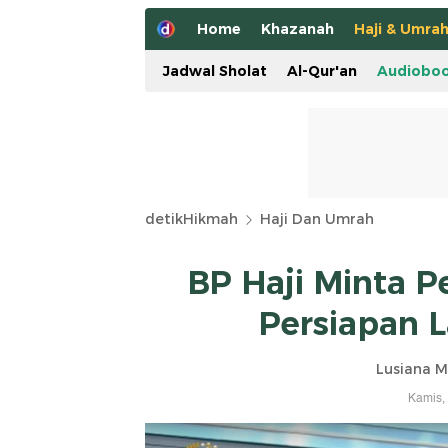
Home
Khazanah
Haji & Umra
Jadwal Sholat
Al-Qur'an
Audiobo
detikHikmah
Haji Dan Umrah
BP Haji Minta 
Persiapan 
Lusiana M
Kamis,