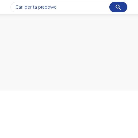
Cancel
Yang sedang ramai dicari
#1
gempa hari ini
#2
demo
#3
gempa
#4
iran
#5
prabowo
Promoted
Terakhir yang dicari
Loading...