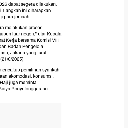
026 dapat segera dilakukan,
i. Langkah ini diharapkan
i para jemaah.
era melakukan proses
upun luar negeri," ujar Kepala
at Kerja bersama Komisi VIII
dan Badan Pengelola
en, Jakarta yang turut
(21/8/2025).
 mencakup pemilihan syarikah
iaan akomodasi, konsumsi,
 Haji juga meminta
 Biaya Penyelenggaraan