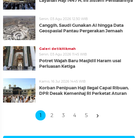
Layanan Haji 1447 H, Ini Sistem Penilaiannya
Senin, 03 Agu 2026 12:30 WIB
Canggih, Saudi Gunakan AI hingga Data
Geospasial Pantau Pergerakan Jemaah
Galeri detikHikmah
Senin, 03 Agu 2026 11:45 WIB
Potret Wajah Baru Masjidil Haram usai
Perluasan Ketiga
Kamis, 16 Jul 2026 14:45 WIB
Korban Penipuan Haji Ilegal Capai Ribuan,
DPR Desak Kemenhaj RI Perketat Aturan
1
2
3
4
5