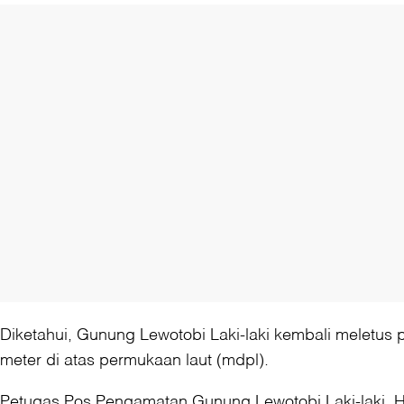
Diketahui, Gunung Lewotobi Laki-laki kembali meletus p
meter di atas permukaan laut (mdpl).
Petugas Pos Pengamatan Gunung Lewotobi Laki-laki, H