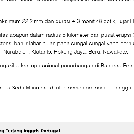
aksimum 22.2 mm dan durasi ± 3 menit 48 detik," ujar 
s apapun dalam radius 5 kilometer dari pusat erupsi G
nsi banjir lahar hujan pada sungai-sungai yang berhulu
o, Nurabelen, Klatanlo, Hokeng Jaya, Boru, Nawakote.
ni mengakibatkan operasional penerbangan di Bandara F
.
 Frans Seda Maumere ditutup sementara sampai tanggal 
g Terjang Inggris-Portugal