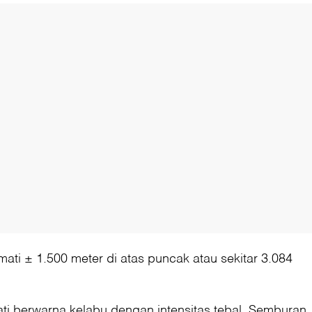
mati ± 1.500 meter di atas puncak atau sekitar 3.084
i berwarna kelabu dengan intensitas tebal. Semburan