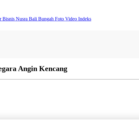
er
Bisnis
Nusra
Bali Bungah
Foto
Video
Indeks
egara Angin Kencang