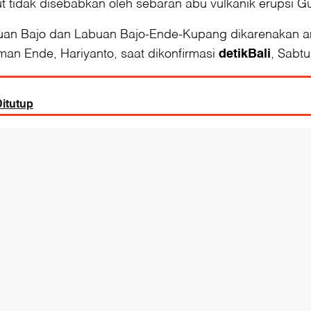
idak disebabkan oleh sebaran abu vulkanik erupsi Gun
an Bajo dan Labuan Bajo-Ende-Kupang dikarenakan an
n Ende, Hariyanto, saat dikonfirmasi
, Sabtu
detikBali
itutup