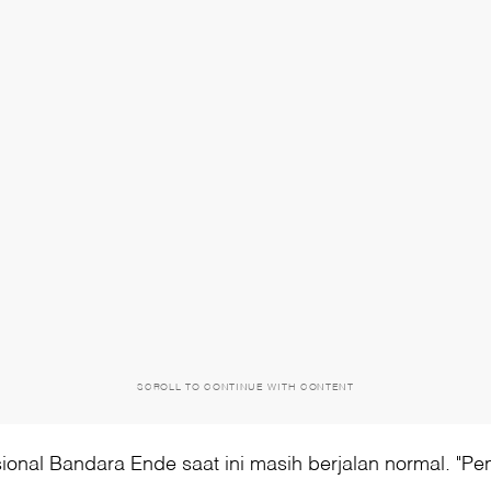
SCROLL TO CONTINUE WITH CONTENT
onal Bandara Ende saat ini masih berjalan normal. "Pen