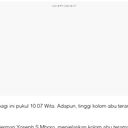
ADVERTISEMENT
agi ini pukul 10.07 Wita. Adapun, tinggi kolom abu tera
erman Yoseph S Mboro, menjelaskan kolom abu teramat