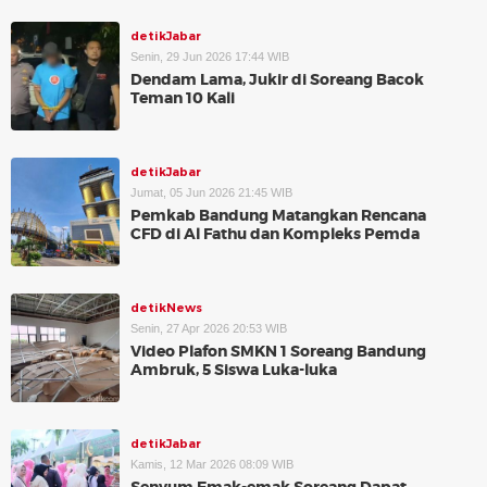
detikJabar
Senin, 29 Jun 2026 17:44 WIB
Dendam Lama, Jukir di Soreang Bacok
Teman 10 Kali
detikJabar
Jumat, 05 Jun 2026 21:45 WIB
Pemkab Bandung Matangkan Rencana
CFD di Al Fathu dan Kompleks Pemda
detikNews
Senin, 27 Apr 2026 20:53 WIB
Video Plafon SMKN 1 Soreang Bandung
Ambruk, 5 Siswa Luka-luka
detikJabar
Kamis, 12 Mar 2026 08:09 WIB