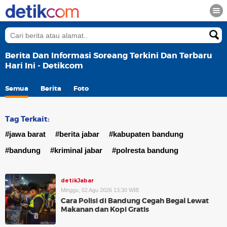
Berita Dan Informasi Soreang Terkini Dan Terbaru
Hari Ini - Detikcom
Semua
Berita
Foto
Tag Terkait:
#jawa barat
#berita jabar
#kabupaten bandung
#bandung
#kriminal jabar
#polresta bandung
detikJabar
Minggu, 02 Agu 2026 13:30 WIB
Cara Polisi di Bandung Cegah Begal Lewat
Makanan dan Kopi Gratis