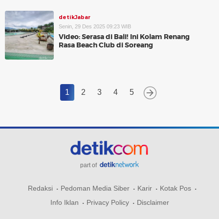
detikJabar
Senin, 29 Des 2025 09:23 WIB
Video: Serasa di Bali! Ini Kolam Renang
Rasa Beach Club di Soreang
1
2
3
4
5
part of
Redaksi
Pedoman Media Siber
Karir
Kotak Pos
Info Iklan
Privacy Policy
Disclaimer