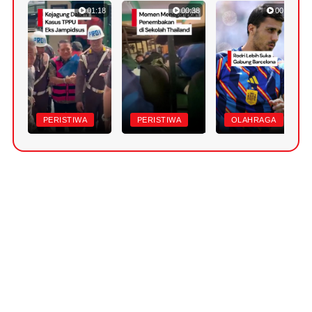
01:18
00:38
00:47
PERISTIWA
PERISTIWA
OLAHRAGA