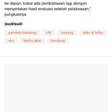
ke depan, bakal ada pembahasan lagi dengan
menyertakan hasil evaluasi setelah pelaksaaan,"
pungkasnya.
(sud/sud)
pemkab bandung
cfd
soreang
jalan al fathu
asn
berita jabar
bandung