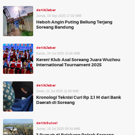
detikJabar
Jumat, 19 Sep 2025 17:02 WIB
Heboh Angin Puting Beliung Terjang
Soreang Bandung
detikJabar
Kamis, 24 Jul 2025 15:00 WIB
Keren! Klub Asal Soreang Juara Wuzhou
International Tournament 2025
detikJabar
Senin, 21 Jul 2025 11:00 WIB
Kronologi Teknisi Curi Rp 2,1 M dari Bank
Daerah di Soreang
detikSulsel
Jumat, 18 Jul 2025 09:34 WIB