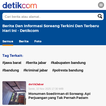
Berita Dan Informasi Soreang Terkini Dan Terbaru
Hari Ini - Detikcom
Semua
Berita
Foto
Tag Terkait:
#jawa barat
#berita jabar
#kabupaten bandung
#bandung
#kriminal jabar
#polresta bandung
detikJabar
Senin, 10 Nov 2025 17:30 WIB
Monumen Soedirman di Soreang: Api
Perjuangan yang Tak Pernah Padam