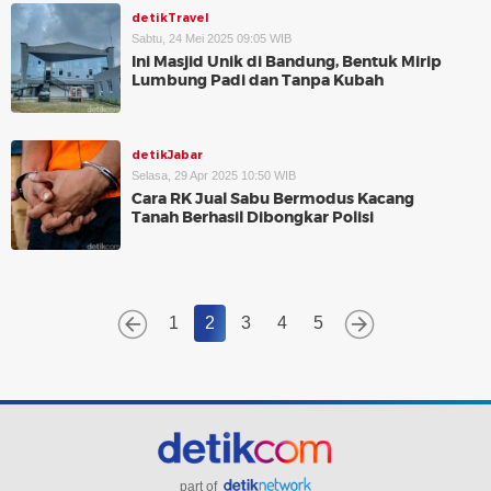
detikTravel
Sabtu, 24 Mei 2025 09:05 WIB
Ini Masjid Unik di Bandung, Bentuk Mirip
Lumbung Padi dan Tanpa Kubah
detikJabar
Selasa, 29 Apr 2025 10:50 WIB
Cara RK Jual Sabu Bermodus Kacang
Tanah Berhasil Dibongkar Polisi
1
2
3
4
5
part of