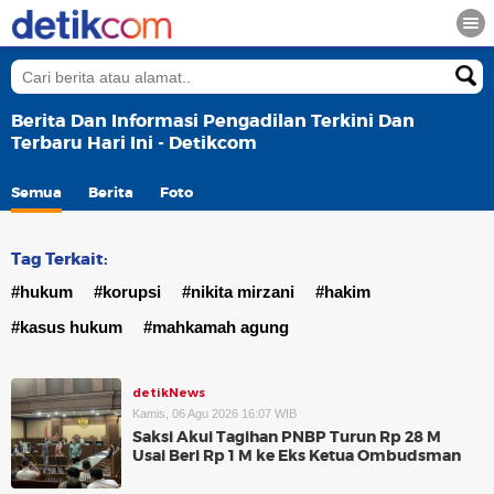
Berita Dan Informasi Pengadilan Terkini Dan
Terbaru Hari Ini - Detikcom
Semua
Berita
Foto
Tag Terkait:
#hukum
#korupsi
#nikita mirzani
#hakim
#kasus hukum
#mahkamah agung
detikNews
Kamis, 06 Agu 2026 16:07 WIB
Saksi Akui Tagihan PNBP Turun Rp 28 M
Usai Beri Rp 1 M ke Eks Ketua Ombudsman