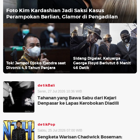
Foto Kim Kardashian Jadi Saksi Kasus
Perampokan Berlian, Glamor di Pengadilan
Sidang Digelar, Keluarga
Tok! Jempol Djoko Tjandra saat
George Floyd Berlutut 8 Menit
Divonis 4,5 Tahun Penjara
46 Detik
detikBali
Senin, 27 Jul 2026 10:36 WIB
Tahanan yang Bawa Sabu dari Kejari
Denpasar ke Lapas Kerobokan Diadili
detikPop
Sabtu, 25 Jul 2026 07:00 WIB
Sengketa Warisan Chadwick Boseman: