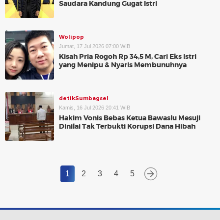
Saudara Kandung Gugat Istri
Wolipop
Jumat, 17 Jul 2026 07:00 WIB
Kisah Pria Rogoh Rp 34,5 M, Cari Eks Istri
yang Menipu & Nyaris Membunuhnya
detikSumbagsel
Kamis, 16 Jul 2026 20:41 WIB
Hakim Vonis Bebas Ketua Bawaslu Mesuji
Dinilai Tak Terbukti Korupsi Dana Hibah
1
2
3
4
5