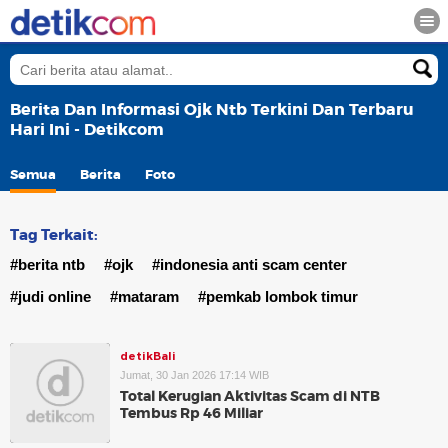
Berita Dan Informasi Ojk Ntb Terkini Dan Terbaru
Hari Ini - Detikcom
Semua
Berita
Foto
Tag Terkait:
#berita ntb
#ojk
#indonesia anti scam center
#judi online
#mataram
#pemkab lombok timur
detikBali
Jumat, 30 Jan 2026 17:14 WIB
Total Kerugian Aktivitas Scam di NTB
Tembus Rp 46 Miliar