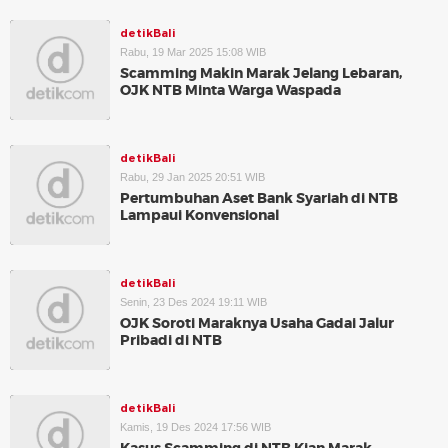
detikBali
Rabu, 19 Mar 2025 15:08 WIB
Scamming Makin Marak Jelang Lebaran,
OJK NTB Minta Warga Waspada
detikBali
Rabu, 29 Jan 2025 20:51 WIB
Pertumbuhan Aset Bank Syariah di NTB
Lampaui Konvensional
detikBali
Senin, 23 Des 2024 19:11 WIB
OJK Soroti Maraknya Usaha Gadai Jalur
Pribadi di NTB
detikBali
Kamis, 19 Des 2024 17:56 WIB