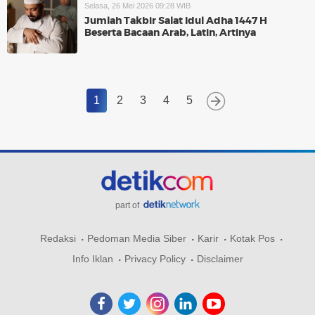
Selasa, 26 Mei 2026 09:28 WIB
Jumlah Takbir Salat Idul Adha 1447 H
Beserta Bacaan Arab, Latin, Artinya
1
2
3
4
5
part of
Redaksi
Pedoman Media Siber
Karir
Kotak Pos
Info Iklan
Privacy Policy
Disclaimer