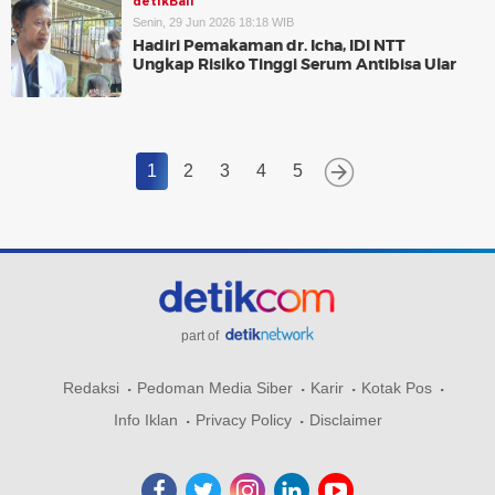
detikBali
Senin, 29 Jun 2026 18:18 WIB
Hadiri Pemakaman dr. Icha, IDI NTT
Ungkap Risiko Tinggi Serum Antibisa Ular
1
2
3
4
5
part of
Redaksi
Pedoman Media Siber
Karir
Kotak Pos
Info Iklan
Privacy Policy
Disclaimer