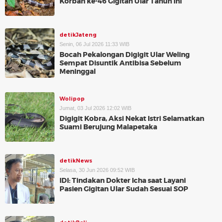
Korban ke-46 Gigitan Ular Tahun Ini
detikJateng
Senin, 06 Jul 2026 11:33 WIB
Bocah Pekalongan Digigit Ular Weling
Sempat Disuntik Antibisa Sebelum
Meninggal
Wolipop
Jumat, 03 Jul 2026 12:02 WIB
Digigit Kobra, Aksi Nekat Istri Selamatkan
Suami Berujung Malapetaka
detikNews
Selasa, 30 Jun 2026 09:52 WIB
IDI: Tindakan Dokter Icha saat Layani
Pasien Gigitan Ular Sudah Sesuai SOP