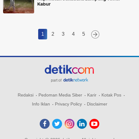
Kabur
1
2
3
4
5
part of
Redaksi
Pedoman Media Siber
Karir
Kotak Pos
Info Iklan
Privacy Policy
Disclaimer