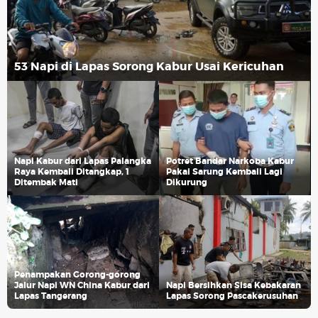
53 Napi di Lapas Sorong Kabur Usai Kericuhan
Napi Kabur dari Lapas Palangka
Potret Bandar Narkoba Kabur
Raya Kembali Ditangkap, 1
Pakai Sarung Kembali Lagi
Ditembak Mati
Dikurung
Penampakan Gorong-gorong
Jalur Napi WN China Kabur dari
Napi Bersihkan Sisa Kebakaran
Lapas Tangerang
Lapas Sorong Pascakerusuhan