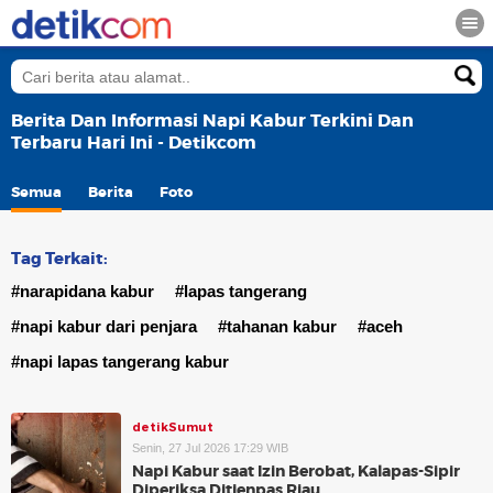
Berita Dan Informasi Napi Kabur Terkini Dan
Terbaru Hari Ini - Detikcom
Semua
Berita
Foto
Tag Terkait:
#narapidana kabur
#lapas tangerang
#napi kabur dari penjara
#tahanan kabur
#aceh
#napi lapas tangerang kabur
detikSumut
Senin, 27 Jul 2026 17:29 WIB
Napi Kabur saat Izin Berobat, Kalapas-Sipir
Diperiksa Ditjenpas Riau