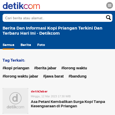
Berita Dan Informasi Kopi Priangan Terkini Dan
Terbaru Hari Ini - Detikcom
Semua
Berita
Foto
Tag Terkait:
#kopi priangan
#berita jabar
#lorong waktu
#lorong waktu jabar
#jawa barat
#bandung
detikJabar
Minggu, 12 Mar 2023 17:30 WIB
Asa Petani Kembalikan Surga Kopi Tanpa
Kesengsaraan di Priangan