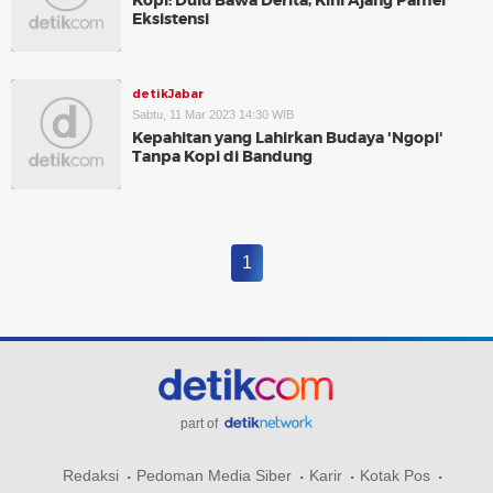
Kopi: Dulu Bawa Derita, Kini Ajang Pamer
Eksistensi
detikJabar
Sabtu, 11 Mar 2023 14:30 WIB
Kepahitan yang Lahirkan Budaya 'Ngopi'
Tanpa Kopi di Bandung
1
part of
Redaksi
Pedoman Media Siber
Karir
Kotak Pos