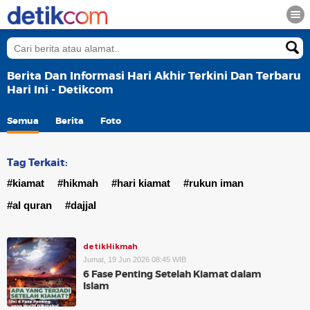
Berita Dan Informasi Hari Akhir Terkini Dan Terbaru
Hari Ini - Detikcom
Semua
Berita
Foto
Tag Terkait:
#kiamat
#hikmah
#hari kiamat
#rukun iman
#al quran
#dajjal
detikHikmah
Jumat, 19 Jun 2026 08:45 WIB
6 Fase Penting Setelah Kiamat dalam
Islam