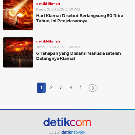
detikHikmah
Kamis, 31 Jul 2025 20:00 WIB
Hari Kiamat Disebut Berlangsung 50 Ribu
Tahun, Ini Penjelasannya
detikHikmah
Jumat, 18 Jul 2025 15:00 WIB
6 Tahapan yang Dialami Manusia setelah
Datangnya Kiamat
1
2
3
4
5
part of