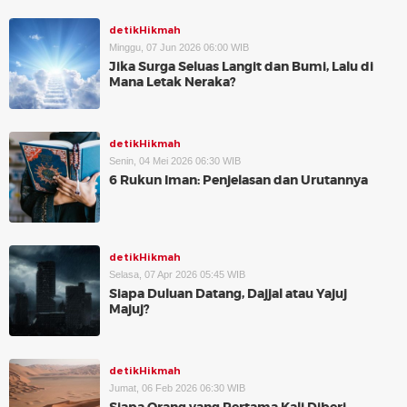
detikHikmah
Minggu, 07 Jun 2026 06:00 WIB
Jika Surga Seluas Langit dan Bumi, Lalu di
Mana Letak Neraka?
detikHikmah
Senin, 04 Mei 2026 06:30 WIB
6 Rukun Iman: Penjelasan dan Urutannya
detikHikmah
Selasa, 07 Apr 2026 05:45 WIB
Siapa Duluan Datang, Dajjal atau Yajuj
Majuj?
detikHikmah
Jumat, 06 Feb 2026 06:30 WIB