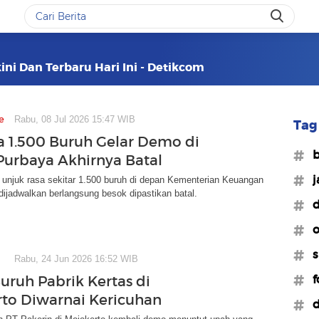
ni Dan Terbaru Hari Ini - Detikcom
e
Rabu, 08 Jul 2026 15:47 WIB
Tag 
 1.500 Buruh Gelar Demo di
#b
Purbaya Akhirnya Batal
#j
 unjuk rasa sekitar 1.500 buruh di depan Kementerian Keuangan
ijadwalkan berlangsung besok dipastikan batal.
#
#o
#s
Rabu, 24 Jun 2026 16:52 WIB
#f
ruh Pabrik Kertas di
to Diwarnai Kericuhan
#d