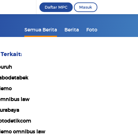
Daftar MPC
Masuk
Semua Berita
Berita
Foto
Terkait:
uruh
abodetabek
demo
mnibus law
urabaya
otodetikcom
emo omnibus law