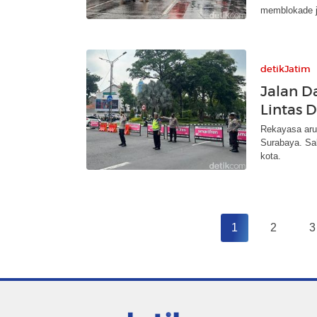
memblokade j
detikJatim
Jalan D
Lintas 
Rekayasa arus
Surabaya. Sa
kota.
1
2
3