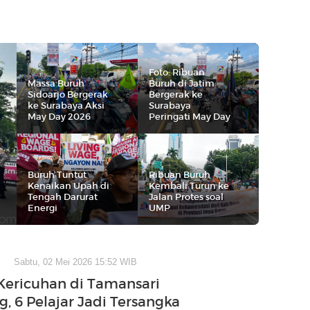
Foto: Ribuan
Massa Buruh
Buruh di Jatim
Sidoarjo Bergerak
Bergerak ke
ke Surabaya Aksi
Surabaya
May Day 2026
Peringati May Day
Buruh Tuntut
Ribuan Buruh
Kenaikan Upah di
Kembali Turun ke
Tengah Darurat
Jalan Protes soal
Energi
UMP
Sabtu, 02 Mei 2026 15:52 WIB
Kericuhan di Tamansari
, 6 Pelajar Jadi Tersangka