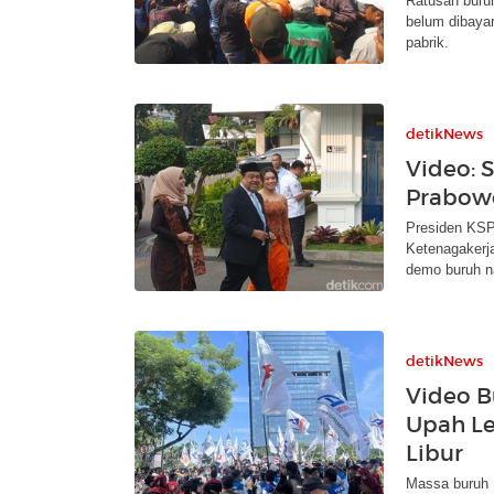
Ratusan buru
belum dibayar
pabrik.
detikNews
Video: S
Prabow
Presiden KSPI
Ketenagakerja
demo buruh n
detikNews
Video B
Upah Le
Libur
Massa buruh 