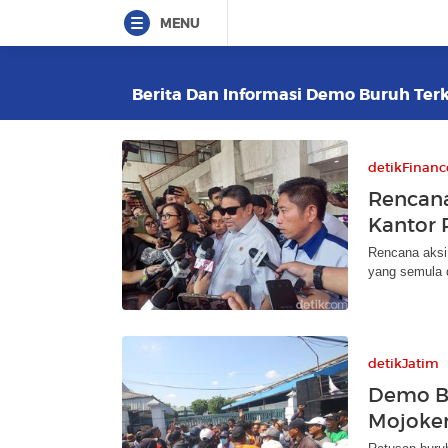
MENU
Berita Dan Informasi Demo Buruh Terki
detikFinanc
Rencana
Kantor 
Rencana aksi
yang semula d
detikJatim
Demo Bu
Mojoker