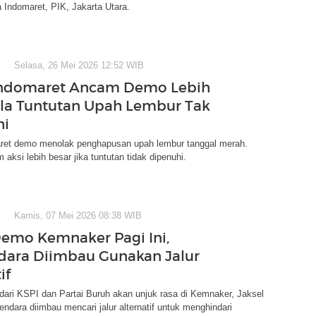
Indomaret, PIK, Jakarta Utara.
Selasa, 26 Mei 2026 12:52 WIB
Indomaret Ancam Demo Lebih
ila Tuntutan Upah Lembur Tak
hi
ret demo menolak penghapusan upah lembur tanggal merah.
aksi lebih besar jika tuntutan tidak dipenuhi.
Kamis, 07 Mei 2026 08:38 WIB
emo Kemnaker Pagi Ini,
ara Diimbau Gunakan Jalur
if
ari KSPI dan Partai Buruh akan unjuk rasa di Kemnaker, Jaksel
gendara diimbau mencari jalur alternatif untuk menghindari