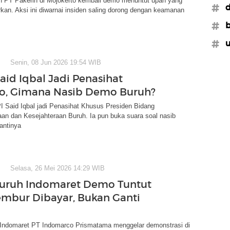
h PT Pakerin di Mojokerto kembali demo menuntut upah yang
#d
kan. Aksi ini diwarnai insiden saling dorong dengan keamanan
#b
#u
Senin, 08 Jun 2026 19:54 WIB
aid Iqbal Jadi Penasihat
o, Gimana Nasib Demo Buruh?
 Said Iqbal jadi Penasihat Khusus Presiden Bidang
an dan Kesejahteraan Buruh. Ia pun buka suara soal nasib
antinya
Selasa, 26 Mei 2026 14:29 WIB
uruh Indomaret Demo Tuntut
mbur Dibayar, Bukan Ganti
Indomaret PT Indomarco Prismatama menggelar demonstrasi di