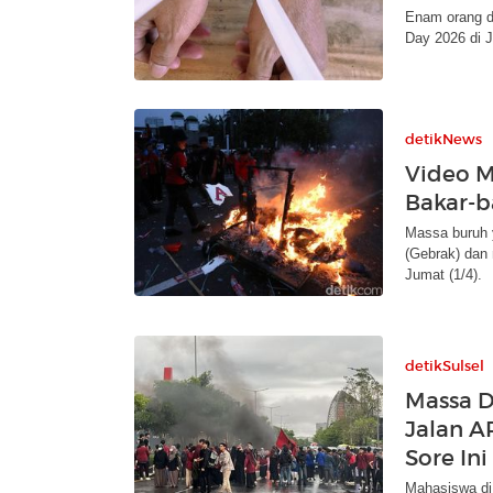
Enam orang d
Day 2026 di 
detikNews
Video 
Bakar-b
Massa buruh 
(Gebrak) dan
Jumat (1/4).
detikSulsel
Massa D
Jalan A
Sore Ini
Mahasiswa di