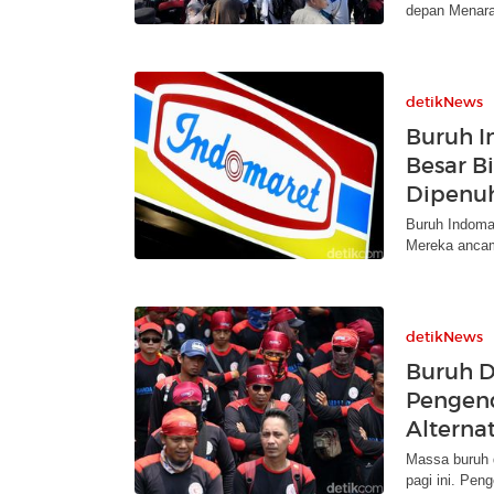
depan Menara 
detikNews
Buruh 
Besar B
Dipenu
Buruh Indoma
Mereka ancam 
detikNews
Buruh D
Pengend
Alternat
Massa buruh d
pagi ini. Pen