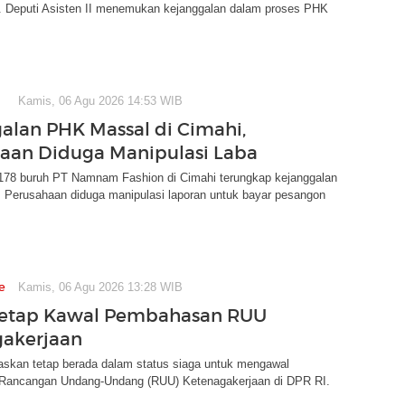
a. Deputi Asisten II menemukan kejanggalan dalam proses PHK
Kamis, 06 Agu 2026 14:53 WIB
alan PHK Massal di Cimahi,
aan Diduga Manipulasi Laba
78 buruh PT Namnam Fashion di Cimahi terungkap kejanggalan
. Perusahaan diduga manipulasi laporan untuk bayar pesangon
e
Kamis, 06 Agu 2026 13:28 WIB
Tetap Kawal Pembahasan RUU
akerjaan
skan tetap berada dalam status siaga untuk mengawal
ancangan Undang-Undang (RUU) Ketenagakerjaan di DPR RI.