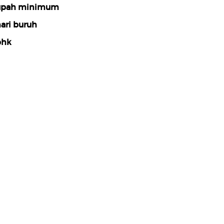
upah minimum
ari buruh
phk