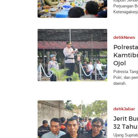
Kapolri Jende
Perjuangan B
Ketenagakerj
detikNews
Polrest
Kamtibm
Ojol
Polresta Tang
Polri, dan pe
daerah.
detikJabar
Jerit B
32 Tahu
Ujang Supria