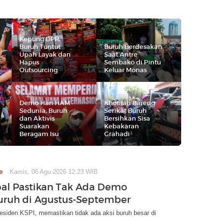
Kepung DPR,
Buruh Tuntut
Buruh Berdesakan
Upah Layak dan
Saat Antre
Hapus
Sembako di Pintu
Outsourcing
Keluar Monas
Demo Hari HAM
Khofifah Bareng
Sedunia, Buruh
Serikat Buruh
dan Aktivis
Bersihkan Sisa
Suarakan
Kebakaran
Beragam Isu
Grahadi
e
Kamis, 06 Agu 2026 12:23 WIB
bal Pastikan Tak Ada Demo
uruh di Agustus-September
residen KSPI, memastikan tidak ada aksi buruh besar di