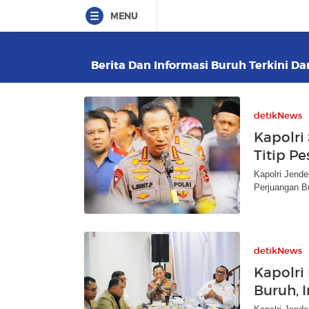
MENU
Berita Dan Informasi Buruh Terkini Da
detikNews
Kapolri
Titip P
Kapolri Jende
Perjuangan B
detikNews
Kapolri
Buruh, 