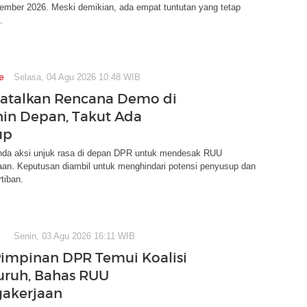
ember 2026. Meski demikian, ada empat tuntutan yang tetap
.
e
Selasa, 04 Agu 2026 10:48 WIB
atalkan Rencana Demo di
in Depan, Takut Ada
up
a aksi unjuk rasa di depan DPR untuk mendesak RUU
aan. Keputusan diambil untuk menghindari potensi penyusup dan
tiban.
Senin, 03 Agu 2026 16:11 WIB
Pimpinan DPR Temui Koalisi
uruh, Bahas RUU
akerjaan