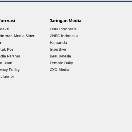
formasi
Jaringan Media
daksi
CNN Indonesia
doman Media Siber
CNBC Indonesia
rir
Haibunda
tak Pos
Insertlive
dia Partner
Beautynesia
fo Iklan
Female Daily
ivacy Policy
CXO Media
sclaimer