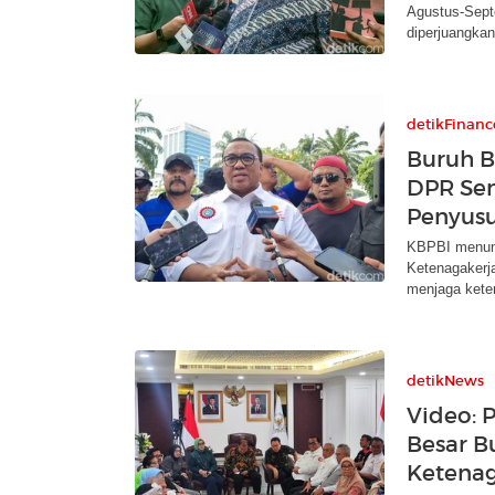
Agustus-Sept
diperjuangkan
detikFinanc
Buruh B
DPR Sen
Penyus
KBPBI menund
Ketenagakerj
menjaga keter
detikNews
Video: 
Besar B
Ketenag