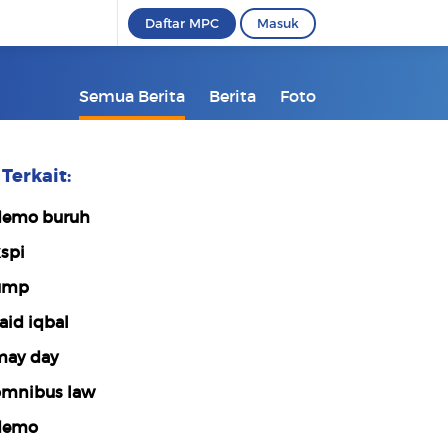
Daftar MPC
Masuk
Semua Berita
Berita
Foto
Terkait:
emo buruh
spi
ump
aid iqbal
ay day
mnibus law
demo