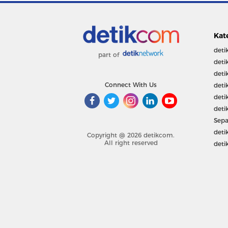
Kat
deti
part of
deti
deti
Connect With Us
deti
deti
deti
Sepa
deti
Copyright @ 2026 detikcom.
All right reserved
deti