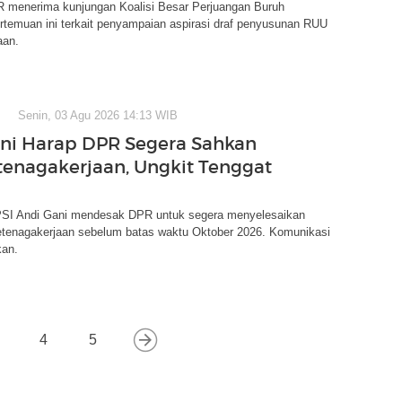
 menerima kunjungan Koalisi Besar Perjuangan Buruh
rtemuan ini terkait penyampaian aspirasi draf penyusunan RUU
aan.
Senin, 03 Agu 2026 14:13 WIB
ni Harap DPR Segera Sahkan
enagakerjaan, Ungkit Tenggat
SI Andi Gani mendesak DPR untuk segera menyelesaikan
etenagakerjaan sebelum batas waktu Oktober 2026. Komunikasi
kan.
4
5