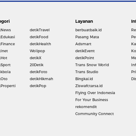
egori
Layanan
In
kNews
detikTravel
berbuatbaik.id
Re
kEdukasi
detikFood
Pasang Mata
Pe
kFinance
detikHealth
Adsmart
Ka
kInet
Wolipop
detikEvent
Ko
kHot
detikX
detikPoint
Me
kSport
20Detik
Trans Snow World
In
kbola
detikFoto
Trans Studio
Pr
kOto
detikHikmah
Bingkai.id
Di
kProperti
detikPop
Ziswafctarsa.id
Flying Over Indonesia
For Your Business
rekomendit
Community Connect