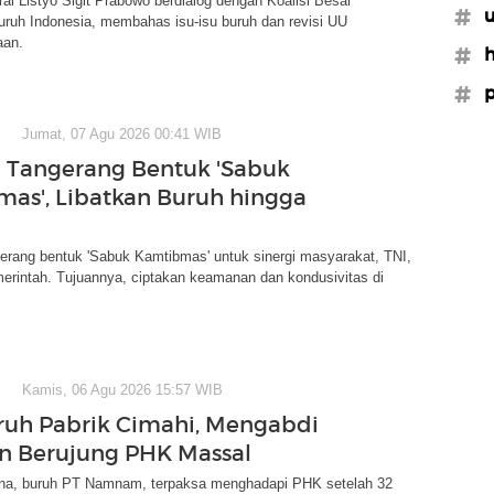
ral Listyo Sigit Prabowo berdialog dengan Koalisi Besar
#
uruh Indonesia, membahas isu-isu buruh dan revisi UU
aan.
#h
#
Jumat, 07 Agu 2026 00:41 WIB
a Tangerang Bentuk 'Sabuk
as', Libatkan Buruh hingga
erang bentuk 'Sabuk Kamtibmas' untuk sinergi masyarakat, TNI,
merintah. Tujuannya, ciptakan keamanan dan kondusivitas di
Kamis, 06 Agu 2026 15:57 WIB
uruh Pabrik Cimahi, Mengabdi
n Berujung PHK Massal
tna, buruh PT Namnam, terpaksa menghadapi PHK setelah 32