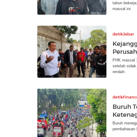
tahun bekerj
massal ini.
detikJabar
Kejangg
Perusah
PHK massal 1
setelah sidak
rendah.
detikFinanc
Buruh 
Ketenag
Buruh menega
pembahasan R