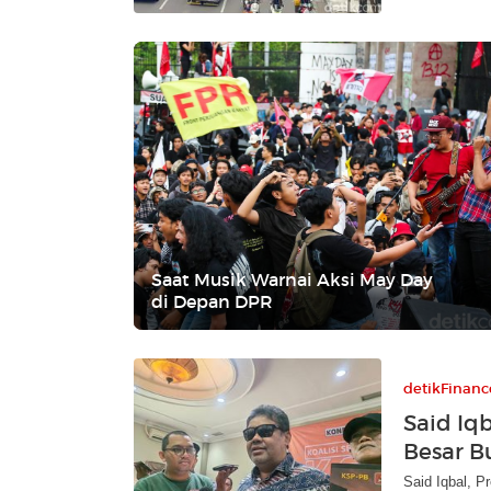
Saat Musik Warnai Aksi May Day
di Depan DPR
detikFinanc
Said Iq
Besar B
Said Iqbal, P