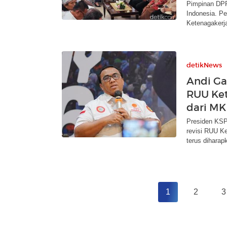
Pimpinan DPR
Indonesia. Pe
Ketenagakerj
detikNews
Andi Ga
RUU Ket
dari MK
Presiden KSP
revisi RUU K
terus diharap
1
2
3