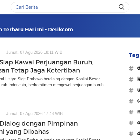
n Terbaru Hari Ini - Detikcom
Jumat, 07 Agu 2026 18:11 WIB
Tag 
 Siap Kawal Perjuangan Buruh,
#d
esan Tetap Jaga Ketertiban
#k
ral Listyo Sigit Prabowo berdialog dengan Koalisi Besar
uruh Indonesia, berkomitmen mengawal perjuangan buruh.
#
#s
#m
Jumat, 07 Agu 2026 17:48 WIB
#o
 Dialog dengan Pimpinan
Ini yang Dibahas
#