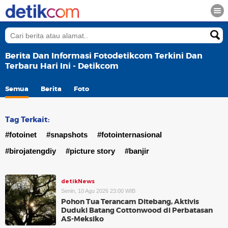
Berita Dan Informasi Fotodetikcom Terkini Dan
Terbaru Hari Ini - Detikcom
Semua
Berita
Foto
Tag Terkait:
#fotoinet
#snapshots
#fotointernasional
#birojatengdiy
#picture story
#banjir
detikNews
Senin, 10 Agu 2026 23:00 WIB
Pohon Tua Terancam Ditebang, Aktivis
Duduki Batang Cottonwood di Perbatasan
AS-Meksiko