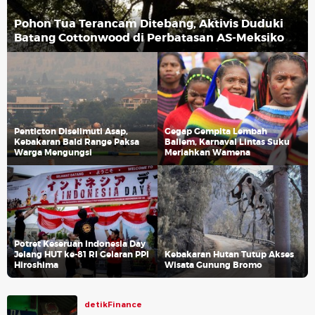
Pohon Tua Terancam Ditebang, Aktivis Duduki
Batang Cottonwood di Perbatasan AS-Meksiko
Penticton Diselimuti Asap,
Gegap Gempita Lembah
Kebakaran Bald Range Paksa
Baliem, Karnaval Lintas Suku
Warga Mengungsi
Meriahkan Wamena
Potret Keseruan Indonesia Day
Jelang HUT ke-81 RI Gelaran PPI
Kebakaran Hutan Tutup Akses
Hiroshima
Wisata Gunung Bromo
detikFinance