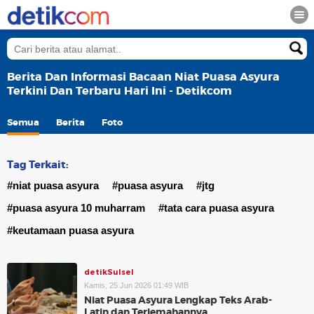
Berita Dan Informasi Bacaan Niat Puasa Asyura
Terkini Dan Terbaru Hari Ini - Detikcom
Semua
Berita
Foto
Tag Terkait:
#niat puasa asyura
#puasa asyura
#jtg
#puasa asyura 10 muharram
#tata cara puasa asyura
#keutamaan puasa asyura
detikSulsel
Kamis, 25 Jun 2026 01:49 WIB
Niat Puasa Asyura Lengkap Teks Arab-
Latin dan Terjemahannya