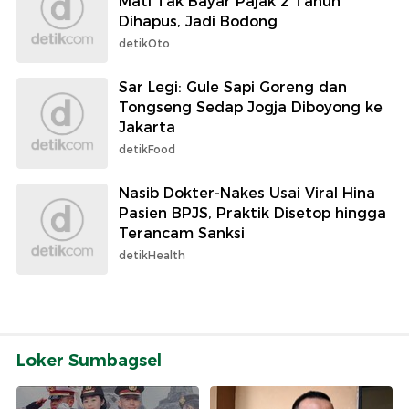
Mati Tak Bayar Pajak 2 Tahun
Dihapus, Jadi Bodong
detikOto
Sar Legi: Gule Sapi Goreng dan
Tongseng Sedap Jogja Diboyong ke
Jakarta
detikFood
Nasib Dokter-Nakes Usai Viral Hina
Pasien BPJS, Praktik Disetop hingga
Terancam Sanksi
detikHealth
Loker Sumbagsel