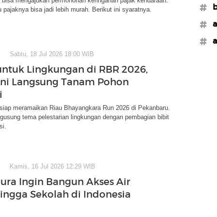
r bisa mengajukan permohonan keringanan pajak kendaraan.
#b
 pajaknya bisa jadi lebih murah. Berikut ini syaratnya.
#a
#a
Sabtu, 18 Jul 2026 18:00 WIB
 untuk Lingkungan di RBR 2026,
 Ini Langsung Tanam Pohon
i
i siap meramaikan Riau Bhayangkara Run 2026 di Pekanbaru.
gusung tema pelestarian lingkungan dengan pembagian bibit
si.
Kamis, 16 Jul 2026 12:29 WIB
aura Ingin Bangun Akses Air
hingga Sekolah di Indonesia