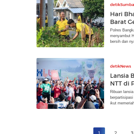
detikSumba
Hari Bh
Barat Ge
Polres Bangk
menyambut Ha
bersih dan n
detikNews
Lansia 
NTT di 
Ribuan lansi
berpartisipas
ikut memeria
1
2
3