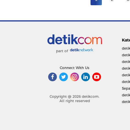
Kat
deti
part of
deti
deti
Connect With Us
deti
deti
deti
Sepa
deti
Copyright @ 2026 detikcom.
All right reserved
deti