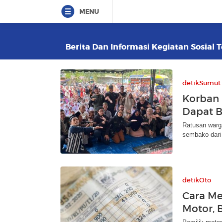
MENU
Berita Dan Informasi Kegiatan Sosial T
detikSumut
Korban 
Dapat B
Ratusan warg
sembako dari
detikOto
Cara Me
Motor, 