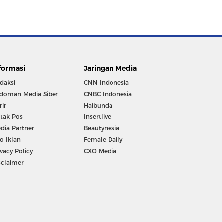
formasi
Jaringan Media
daksi
CNN Indonesia
doman Media Siber
CNBC Indonesia
rir
Haibunda
tak Pos
Insertlive
dia Partner
Beautynesia
fo Iklan
Female Daily
ivacy Policy
CXO Media
sclaimer