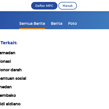
Daftar MPC
Masuk
Semua Berita
Berita
Foto
Terkait:
amadan
onasi
onor darah
antuan sosial
medan
sembako
idi aldiano