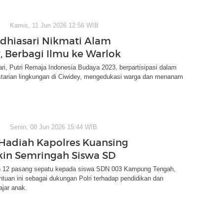
Kamis, 11 Jun 2026 12:56 WIB
idhiasari Nikmati Alam
, Berbagi Ilmu ke Warlok
ari, Putri Remaja Indonesia Budaya 2023, berpartisipasi dalam
starian lingkungan di Ciwidey, mengedukasi warga dan menanam
Senin, 08 Jun 2026 15:44 WIB
Hadiah Kapolres Kuansing
kin Semringah Siswa SD
an 12 pasang sepatu kepada siswa SDN 003 Kampung Tengah,
tuan ini sebagai dukungan Polri terhadap pendidikan dan
jar anak.