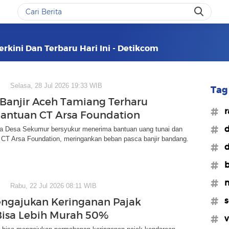
erkini Dan Terbaru Hari Ini - Detikcom
Selasa, 28 Jul 2026 19:33 WIB
Tag 
Banjir Aceh Tamiang Terharu
#r
antuan CT Arsa Foundation
#d
a Desa Sekumur bersyukur menerima bantuan uang tunai dan
 CT Arsa Foundation, meringankan beban pasca banjir bandang.
#d
#b
#
Rabu, 22 Jul 2026 08:11 WIB
#
ngajukan Keringanan Pajak
Bisa Lebih Murah 50%
#v