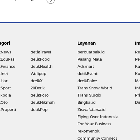
egori
Layanan
In
kNews
detikTravel
berbuatbaik.id
Re
kEdukasi
detikFood
Pasang Mata
Pe
kFinance
detikHealth
Adsmart
Ka
kInet
Wolipop
detikEvent
Ko
kHot
detikX
detikPoint
Me
kSport
20Detik
Trans Snow World
In
kbola
detikFoto
Trans Studio
Pr
kOto
detikHikmah
Bingkai.id
Di
kProperti
detikPop
Ziswafctarsa.id
Flying Over Indonesia
For Your Business
rekomendit
Community Connect