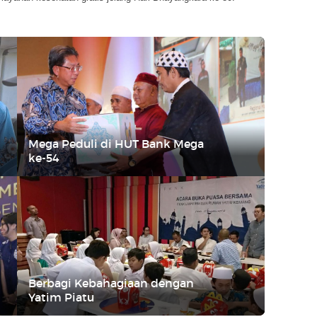
Mega Peduli di HUT Bank Mega
ke-54
Berbagi Kebahagiaan dengan
Yatim Piatu