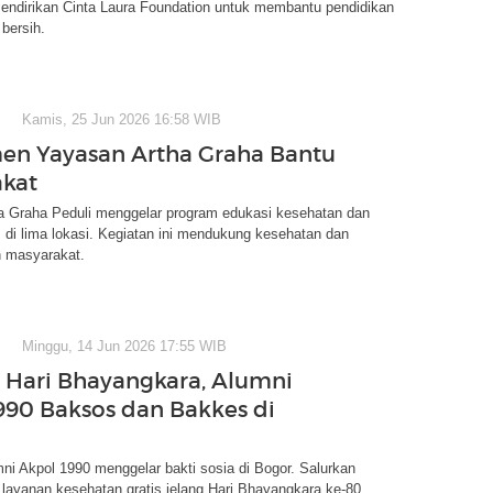
mendirikan Cinta Laura Foundation untuk membantu pendidikan
 bersih.
Kamis, 25 Jun 2026 16:58 WIB
n Yayasan Artha Graha Bantu
kat
a Graha Peduli menggelar program edukasi kesehatan dan
s di lima lokasi. Kegiatan ini mendukung kesehatan dan
n masyarakat.
Minggu, 14 Jun 2026 17:55 WIB
Hari Bhayangkara, Alumni
990 Baksos dan Bakkes di
mni Akpol 1990 menggelar bakti sosia di Bogor. Salurkan
ayanan kesehatan gratis jelang Hari Bhayangkara ke-80.