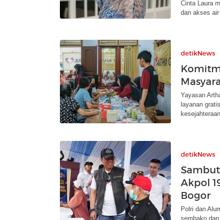
Cinta Laura 
dan akses air
detikNews
Komitme
Masyara
Yayasan Arth
layanan grati
kesejahteraa
detikNews
Sambut 
Akpol 1
Bogor
Polri dan Alu
sembako dan l