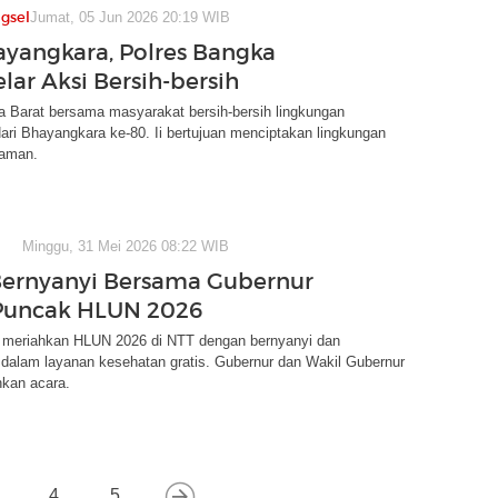
gsel
Jumat, 05 Jun 2026 20:19 WIB
ayangkara, Polres Bangka
lar Aksi Bersih-bersih
a Barat bersama masyarakat bersih-bersih lingkungan
ri Bhayangkara ke-80. Ii bertujuan menciptakan lingkungan
yaman.
Minggu, 31 Mei 2026 08:22 WIB
Bernyanyi Bersama Gubernur
Puncak HLUN 2026
a meriahkan HLUN 2026 di NTT dengan bernyanyi dan
i dalam layanan kesehatan gratis. Gubernur dan Wakil Gubernur
hkan acara.
4
5