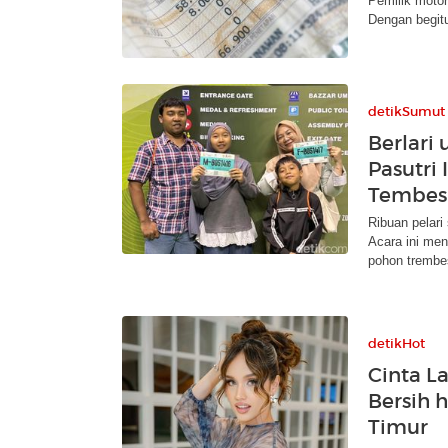
Pemilik moto
Dengan begitu
detikSumut
Berlari
Pasutri
Tembes
Ribuan pelar
Acara ini men
pohon trembe
detikHot
Cinta L
Bersih 
Timur