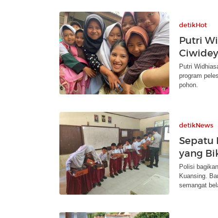
detikHot
Putri W
Ciwidey
Putri Widhias
program pele
pohon.
detikNews
Sepatu 
yang Bi
Polisi bagik
Kuansing. Ban
semangat bela