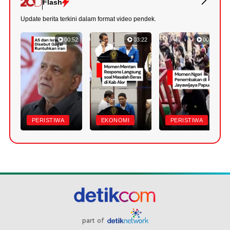
Flash
Update berita terkini dalam format video pendek.
00:52
03:22
00:42
PERISTIWA
EKONOMI
PERISTIWA
part of