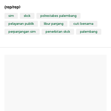
(rep/rep)
sim
skck
polrestabes palembang
pelayanan publik
libur panjang
cuti bersama
perpanjangan sim
penerbitan skck
palembang