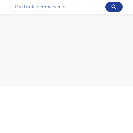
Cancel
Yang sedang ramai dicari
#1
data live draw sgp
#2
piala presiden 2026
#3
prabowo
#4
iran
#5
gempa hari ini
Promoted
Terakhir yang dicari
Loading...