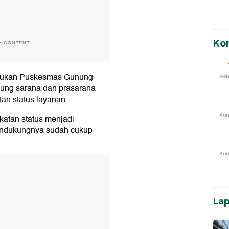
Ko
H CONTENT
lukan Puskesmas Gunung
Ko
kung sarana dan prasarana
n status layanan.
Ko
katan status menjadi
pendukungnya sudah cukup
Ko
T
La