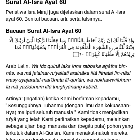
Surat Al-Isra Ayat 60
Peristiwa Isra Miraj juga dijelaskan dalam surat Al-Isra
ayat 60. Berikut bacaan, arti, serta tafsirnya:
Bacaan Surat Al-Isra Ayat 60
وَاِذْ قُلْنَا لَكَ اِنَّ رَبَّكَ اَحَاطَ بِالنَّاسِۗ وَمَا جَعَلْنَا الرُّءْيَا الَّتِيْٓ اَرَيْنٰكَ اِلَّا
فِتْنَةً لِّلنَّاسِ وَالشَّجَرَةَ الْمَلْعُوْنَةَ فِى الْقُرْاٰنِۗ وَنُخَوِّفُهُمْۙ فَمَا
يَزِيْدُهُمْ اِلَّا طُغْيَانًا كَبِيْرًاࣖ ۝٦٠
Arab Latin:
Wa idz qulnâ laka inna rabbaka aḫâtha bin-
nâs, wa mâ ja'alnar-ru'yallatî arainâka illâ fitnatal lin-nâsi
wasy-syajaratal-mal'ûnata fil-qur'ân, wa nukhawwifuhum
fa mâ yazîduhum illâ thughyânang kabîrâ.
Artinya: (Ingatlah) ketika Kami berfirman kepadamu,
"Sesungguhnya Tuhanmu (dengan ilmu dan kekuasaan-
Nya) meliputi seluruh manusia." Kami tidak menjadikan
ru'yā yang telah Kami perlihatkan kepadamu, melainkan
sebagai ujian bagi manusia dan (begitu pula) pohon yang
terkutuk dalam Al-Qur'an. Kami menakut-nakuti mereka,