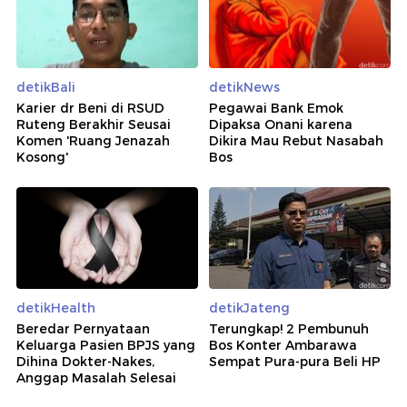
detikBali
detikNews
Karier dr Beni di RSUD
Pegawai Bank Emok
Ruteng Berakhir Seusai
Dipaksa Onani karena
Komen 'Ruang Jenazah
Dikira Mau Rebut Nasabah
Kosong'
Bos
detikHealth
detikJateng
Beredar Pernyataan
Terungkap! 2 Pembunuh
Keluarga Pasien BPJS yang
Bos Konter Ambarawa
Dihina Dokter-Nakes,
Sempat Pura-pura Beli HP
Anggap Masalah Selesai