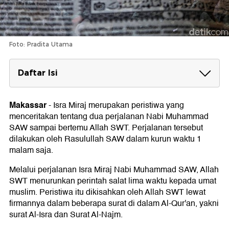
Foto: Pradita Utama
Daftar Isi
Surat Al-Isra Ayat 1
Bacaan Surat Al-Isra Ayat 1
Makassar
-
Isra Miraj merupakan peristiwa yang
Tafsir Surat Al-Isra Ayat 1
menceritakan tentang dua perjalanan Nabi Muhammad
Surat Al-Isra Ayat 2
SAW sampai bertemu Allah SWT. Perjalanan tersebut
dilakukan oleh Rasulullah SAW dalam kurun waktu 1
Bacaan Surat Al-Isra Ayat 2
malam saja.
Tafsir Surat Al-Isra Ayat 2
Surat Al-Isra Ayat 60
Melalui perjalanan Isra Miraj Nabi Muhammad SAW, Allah
SWT menurunkan perintah salat lima waktu kepada umat
Bacaan Surat Al-Isra Ayat 60
Tafsir Surat Al-Isra Ayat 60
muslim. Peristiwa itu dikisahkan oleh Allah SWT lewat
firmannya dalam beberapa surat di dalam Al-Qur'an, yakni
Surat Al-Najm Ayat 13-18
surat Al-Isra dan Surat Al-Najm.
Bacaan Surat Al-Najm Ayat 13-18