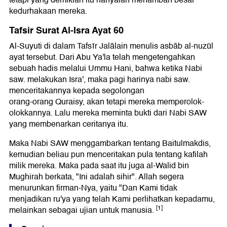
tetapi yang demikian itu hanyalah menambah besar
kedurhakaan mereka.
Tafsir Surat Al-Isra Ayat 60
Al-Suyuti di dalam Tafsīr Jalālain menulis asbāb al-nuzūl
ayat tersebut. Dari Abu Ya'la telah mengetengahkan
sebuah hadis melalui Ummu Hani, bahwa ketika Nabi
saw. melakukan Isra', maka pagi harinya nabi saw.
menceritakannya kepada segolongan
orang-orang Quraisy, akan tetapi mereka memperolok-
olokkannya. Lalu mereka meminta bukti dari Nabi SAW
yang membenarkan ceritanya itu.
Maka Nabi SAW menggambarkan tentang Baitulmakdis,
kemudian beliau pun menceritakan pula tentang kafilah
milik mereka. Maka pada saat itu juga al-Walid bin
Mughirah berkata, "Ini adalah sihir". Allah segera
menurunkan firman-Nya, yaitu "Dan Kami tidak
menjadikan ru'ya yang telah Kami perlihatkan kepadamu,
[1]
melainkan sebagai ujian untuk manusia.