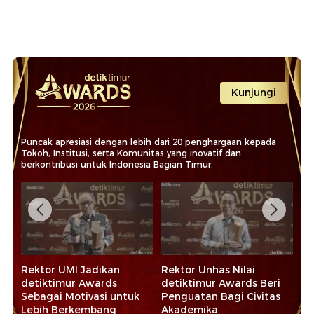
Kunjungi
Puncak apresiasi dengan lebih dari 20 penghargaan kepada
Tokoh, Institusi, serta Komunitas yang inovatif dan
berkontribusi untuk Indonesia Bagian Timur.
Raih detiktimur Awards,
Walkot Siska Jadikan
Ra
Bupati Luwu Utara
detiktimur Awards
20
Optimis Tangani
Motivasi untuk Terus
Ap
Kemiskinan Ekstrem
Majukan Kendari
d