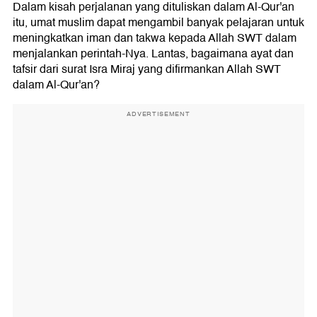
Tafsir Surat Al-Najm ayat 13-18
Dalam kisah perjalanan yang dituliskan dalam Al-Qur'an
itu, umat muslim dapat mengambil banyak pelajaran untuk
meningkatkan iman dan takwa kepada Allah SWT dalam
menjalankan perintah-Nya. Lantas, bagaimana ayat dan
tafsir dari surat Isra Miraj yang difirmankan Allah SWT
dalam Al-Qur'an?
ADVERTISEMENT