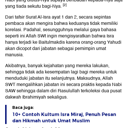
Nabi yang diutus-Nya supaya beribadah kepada-Nya saja
[2]
yang tiada sekutu bagi-Nya.
Dari tafsir Surat Al-Isra ayat 1 dan 2, secara sepintas
pembaca akan mengira bahwa keduanya tidak memiliki
korelasi. Padahal, sesungguhnya melalui gaya bahasa
seperti ini Allah SWt ingin mengisyaratkan bahwa Isra
hanya terjadi ke Baitulmakdis karena orang-orang Yahudi
akan dicopot dari jabatan sebagai pemimpin umat
manusia.
Akibatnya, banyak kejahatan yang mereka lakukan,
sehingga tidak ada kesempatan lagi bagi mereka untuk
menduduki jabatan itu selanjutnya. Maksudnya, Allah
SWT mengalihkan jabatan ini secara praktis kepada Nabi
SAW sehingga dalam diri Rasulullah terkoleksi dua pusat
dakwah Ibrahimiyah sekaligus.
Baca juga:
10+ Contoh Kultum Isra Miraj, Penuh Pesan
dan Hikmah untuk Umat Muslim