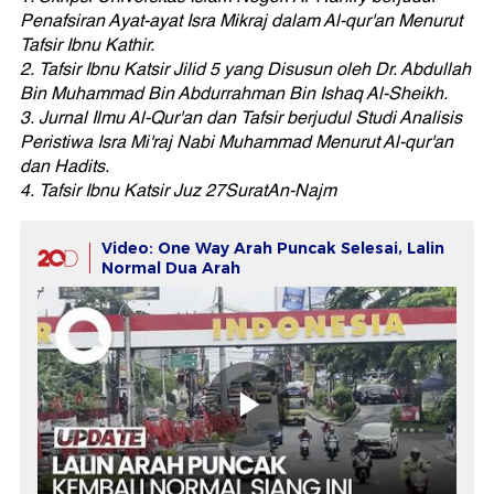
Penafsiran Ayat-ayat Isra Mikraj dalam Al-qur'an Menurut
Tafsir Ibnu Kathir.
2. Tafsir Ibnu Katsir Jilid 5 yang Disusun oleh Dr. Abdullah
Bin Muhammad Bin Abdurrahman Bin Ishaq Al-Sheikh.
3. Jurnal Ilmu Al-Qur'an dan Tafsir berjudul Studi Analisis
Peristiwa Isra Mi'raj Nabi Muhammad Menurut Al-qur'an
dan Hadits.
4. Tafsir Ibnu Katsir Juz 27SuratAn-Najm
Video: One Way Arah Puncak Selesai, Lalin
Normal Dua Arah