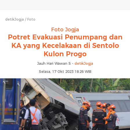
detikJogja
Foto
Foto Jogja
Potret Evakuasi Penumpang dan
KA yang Kecelakaan di Sentolo
Kulon Progo
Jauh Hari Wawan S -
detikJogja
Selasa, 17 Okt 2023 18:26 WIB