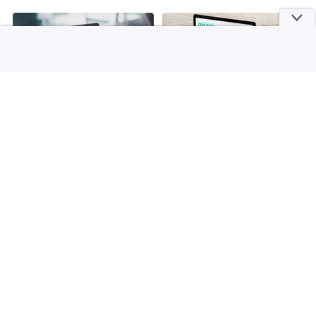
Loker Jogja
Job Fair di USD Sleman 13-
14 Agustus, Belasan
Ada Job Fair di SSA Bantul
Perusahaan Buka Loker
6-7 Agustus, Tersedia Loker
untuk Lulusan SD
Selasa, 04 Agu 2026 18:21 WIB
Rabu, 05 Agu 2026 15:15 WIB
Loker Jogja
Info Dab! Job Fair Jogja
2026 Digelar Pekan Depan,
Siapkan CV Dab! Ada Job
Ratusan Loker Tersedia
Fair di LPP Jogja Besok