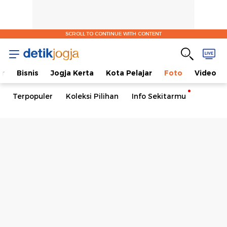
SCROLL TO CONTINUE WITH CONTENT
er
Bisnis
Jogja Kerta
Kota Pelajar
Foto
Video
Terpopuler
Koleksi Pilihan
Info Sekitarmu