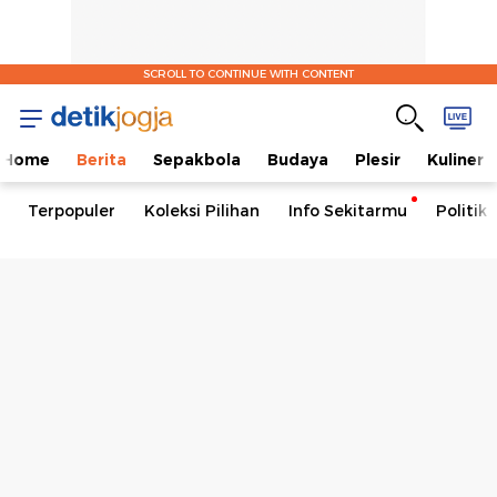
SCROLL TO CONTINUE WITH CONTENT
Home
Berita
Sepakbola
Budaya
Plesir
Kuliner
Terpopuler
Koleksi Pilihan
Info Sekitarmu
Politik