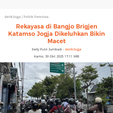
detikJogja
Politik Peristiwa
Rekayasa di Bangjo Brigjen
Katamso Jogja Dikeluhkan Bikin
Macet
Serly Putri Jumbadi -
detikJogja
Kamis, 30 Okt 2025 17:11 WIB