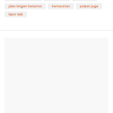
jalan brigjen katamso
kemacetan
polper jogja
lapor dab