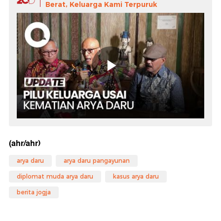
Berat, Keluarga Kami Terpuruk
(ahr/ahr)
arya daru
arya daru pangayunan
diplomat muda arya daru
kasus arya daru
berita jogja