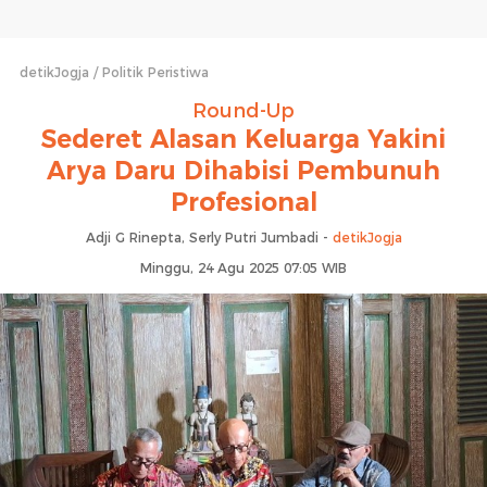
detikJogja
Politik Peristiwa
Round-Up
Sederet Alasan Keluarga Yakini
Arya Daru Dihabisi Pembunuh
Profesional
Adji G Rinepta, Serly Putri Jumbadi -
detikJogja
Minggu, 24 Agu 2025 07:05 WIB