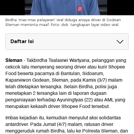
Birdha 'mas-mas pelayaran' viral diduga aniaya driver di Godean
Sleman meminta maaf. Foto: dok. tangkapan layar video viral
Daftar Isi
Kamis, 3 Juli 2025 Malam
Sleman
-
Takbirdha Tsalasiwi Wartyana, pelanggan yang
Jumat, 4 Juli 2025 Dini Hari
cekcok lalu menyerang seorang driver atau kurir Shopee
Jumat, 4 Juli 2025 Malam
Food beserta pacarnya di Bantulan, Sidoarum,
Kapanewon Godean, Sleman, pada Kamis (3/7) malam
Sabtu, 5 Juli 2025 Dini Hari
telah ditetapkan tersangka. Selain Birdha, polisi juga
menetapkan 2 tersangka lain di laporan dugaan
Minggu, 6 Juli 2025
penganiayaan terhadap Ayuningtyas (22) atau AML yang
merupakan kekasih driver Shopee Food tersebut.
Imbas kejadian itu, kemudian menyulut aksi solidaritas
antardriver. Pada Jumat (4/7) malam, ratusan driver
menggeruduk rumah Birdha, lalu ke Polresta Sleman, dan