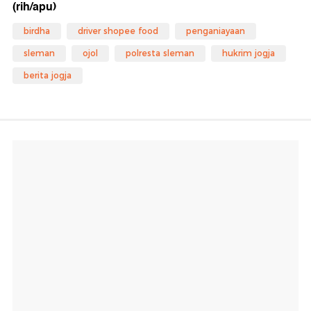
(rih/apu)
birdha
driver shopee food
penganiayaan
sleman
ojol
polresta sleman
hukrim jogja
berita jogja