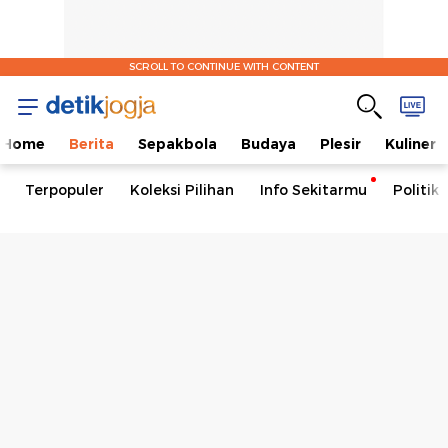
SCROLL TO CONTINUE WITH CONTENT
Home
Berita
Sepakbola
Budaya
Plesir
Kuliner
Terpopuler
Koleksi Pilihan
Info Sekitarmu
Politik