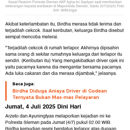
Kasat Reskrim Polresta Sleman AKP Agha Ari Septyan saat memberikan
keterangan kepada wartawan di Mapolresta Sleman, Sabtu (5/7/2025) Foto:
dok. detikJogja
Akibat keterlambatan itu, Birdha merasa tidak terima dan
terjadilah cekcok. Saat keributan, keluarga Birdha disebut
sempat mencoba melerai.
"Terjadilah cekcok di rumah terlapor. Akhirnya dipisahin
sama orang di sekitar rumahnya keluarga dari terlapor itu
sendiri. (Keributan itu) Yang mengakibatkan driver ojek ini
yaitu pacarnya karena dia mengantar bersama pacarnya.
Ada luka cakaran dan dia merasa dijambak," jelasnya.
Baca juga:
Birdha Diduga Aniaya Driver di Godean
Ternyata Bukan Mas-mas Pelayaran
Jumat, 4 Juli 2025 Dini Hari
Arzeto dan Ayuningtyas melaporkan kejadian ini ke
Polresta Sleman pada Jumat (4/7) pukul 02.00 WIB.
Birdha kemudian resmi berstatus terlapor atas dugaan