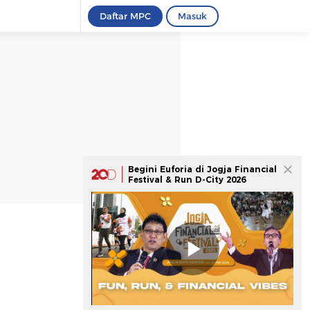
Daftar MPC
Masuk
Begini Euforia di Jogja Financial
Festival & Run D-City 2026