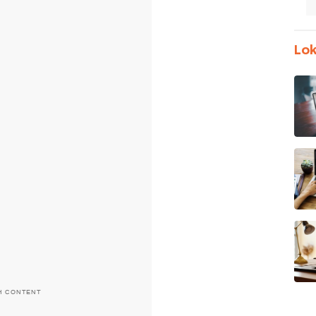
Lok
H CONTENT