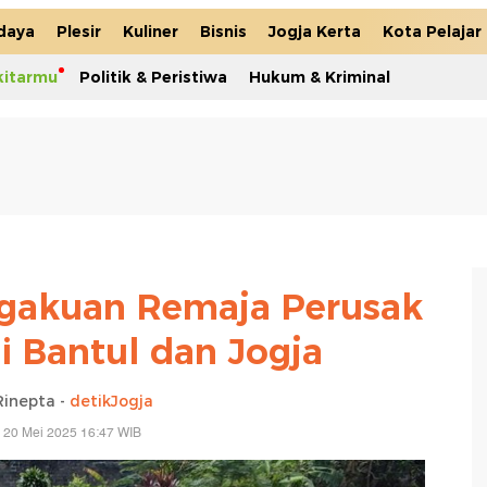
daya
Plesir
Kuliner
Bisnis
Jogja Kerta
Kota Pelajar
kitarmu
Politik & Peristiwa
Hukum & Kriminal
ngakuan Remaja Perusak
di Bantul dan Jogja
Rinepta -
detikJogja
 20 Mei 2025 16:47 WIB