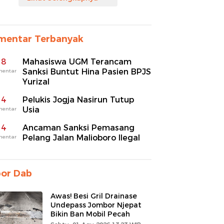
mentar Terbanyak
8
Mahasiswa UGM Terancam
Sanksi Buntut Hina Pasien BPJS
mentar
Yurizal
4
Pelukis Jogja Nasirun Tutup
Usia
mentar
4
Ancaman Sanksi Pemasang
Pelang Jalan Malioboro Ilegal
mentar
por Dab
Awas! Besi Gril Drainase
Undepass Jombor Njepat
Bikin Ban Mobil Pecah