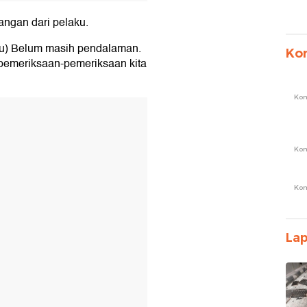
rangan dari pelaku.
u) Belum masih pendalaman.
Ko
 pemeriksaan-pemeriksaan kita
Ko
T
Ko
Ko
La