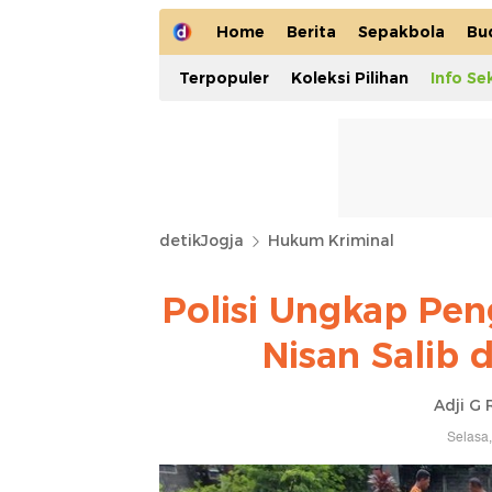
Home
Berita
Sepakbola
Bu
Terpopuler
Koleksi Pilihan
Info Se
detikJogja
Hukum Kriminal
Polisi Ungkap Pe
Nisan Salib 
Adji G 
Selasa,