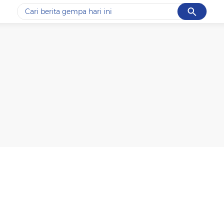
Cancel
Yang sedang ramai dicari
#1
piala presiden 2026
#2
prabowo
#3
gempa hari ini
#4
demo
#5
iran
Promoted
Terakhir yang dicari
Loading...