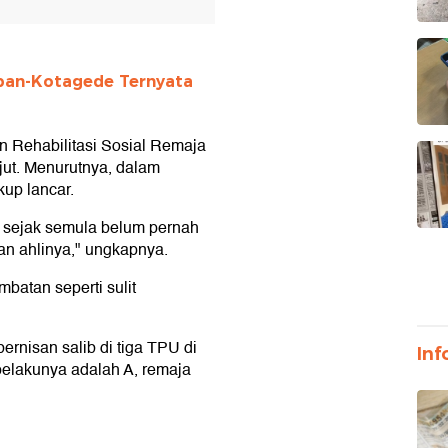
apan-Kotagede Ternyata
n Rehabilitasi Sosial Remaja
jut. Menurutnya, dalam
kup lancar.
na sejak semula belum pernah
kan ahlinya," ungkapnya.
batan seperti sulit
rnisan salib di tiga TPU di
Inf
pelakunya adalah A, remaja