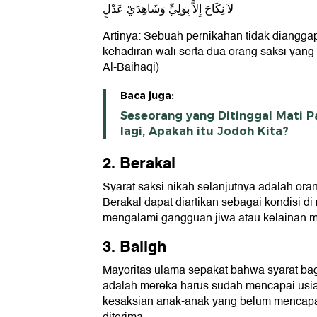
لاَ نِكَاحَ إِلاَّ بِوَلِيٍّ وَشَاهِدَيْ عَدْلٍ
Artinya: Sebuah pernikahan tidak diangga
kehadiran wali serta dua orang saksi yang
Al-Baihaqi)
Baca juga:
Seseorang yang Ditinggal Mati 
lagi, Apakah itu Jodoh Kita?
2. Berakal
Syarat saksi nikah selanjutnya adalah ora
Berakal dapat diartikan sebagai kondisi di
mengalami gangguan jiwa atau kelainan m
3. Baligh
Mayoritas ulama sepakat bahwa syarat bag
adalah mereka harus sudah mencapai usia 
kesaksian anak-anak yang belum mencapai 