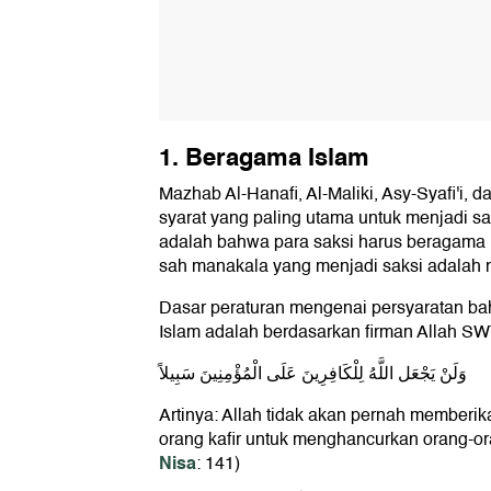
1. Beragama Islam
Mazhab Al-Hanafi, Al-Maliki, Asy-Syafi'i, 
syarat yang paling utama untuk menjadi s
adalah bahwa para saksi harus beragama I
sah manakala yang menjadi saksi adalah 
Dasar peraturan mengenai persyaratan b
Islam adalah berdasarkan firman Allah SW
وَلَنْ يَجْعَل اللَّهُ لِلْكَافِرِينَ عَلَى الْمُؤْمِنِينَ سَبِيلاً
Artinya: Allah tidak akan pernah memberi
orang kafir untuk menghancurkan orang-o
Nisa
: 141)