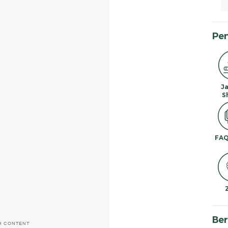
Pe
J
S
FAQ
Ber
H CONTENT