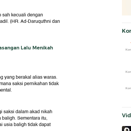
p sah kecuali dengan
 adil. (HR. Ad-Daruquthni dan
Ko
Pasangan Lalu Menikah
Ko
Ko
ng yang berakal alias waras.
 mana saksi pernikahan tidak
ental.
Ko
i saksi dalam akad nikah
Vi
baligh. Sementara itu,
usia baligh tidak dapat