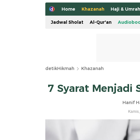
Home
Khazanah
Haji & Umra
Jadwal Sholat
Al-Qur'an
Audiobo
detikHikmah
Khazanah
7 Syarat Menjadi 
Hanif H
Kamis,