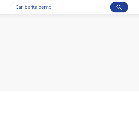
Cancel
Yang sedang ramai dicari
#1
piala presiden 2026
#2
prabowo
#3
gempa hari ini
#4
demo
#5
iran
Promoted
Terakhir yang dicari
Loading...