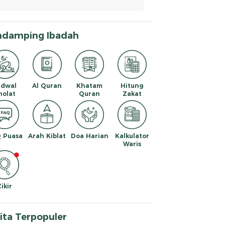
ndamping Ibadah
adwal
Al Quran
Khatam
Hitung
holat
Quran
Zakat
 Puasa
Arah Kiblat
Doa Harian
Kalkulator
Waris
Zikir
ita Terpopuler