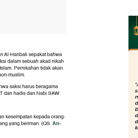
dan Al-Hanbali sepakat bahwa
aksi dalam sebuah akad nikah
slam. Pernikahan tidak akan
non-muslim.
"
ahwa saksi harus beragama
s
T dan hadis dari Nabi SAW:
m
d
b
d
kan kesempatan kepada orang-
d
An-
rang yang beriman. (QS.
k