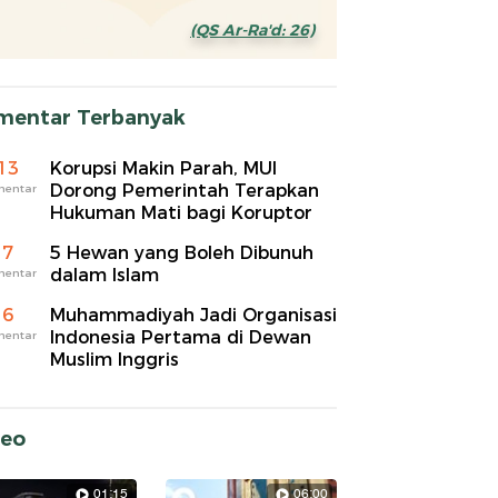
(QS Ar-Ra'd: 26)
mentar Terbanyak
13
Korupsi Makin Parah, MUI
Dorong Pemerintah Terapkan
mentar
Hukuman Mati bagi Koruptor
7
5 Hewan yang Boleh Dibunuh
dalam Islam
mentar
6
Muhammadiyah Jadi Organisasi
Indonesia Pertama di Dewan
mentar
Muslim Inggris
deo
01:15
06:00