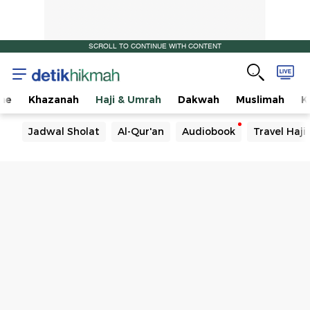
SCROLL TO CONTINUE WITH CONTENT
me
Khazanah
Haji & Umrah
Dakwah
Muslimah
K
Jadwal Sholat
Al-Qur'an
Audiobook
Travel Haj