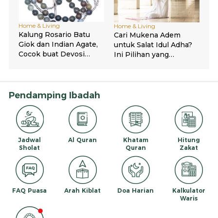
Pendamping Ibadah
Jadwal
Al Quran
Khatam
Hitung
Sholat
Quran
Zakat
FAQ Puasa
Arah Kiblat
Doa Harian
Kalkulator
Waris